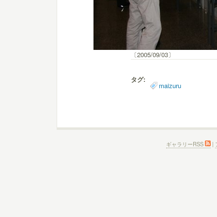
〔2005/09/03〕
タグ:
maizuru
ギャラリーRSS
|