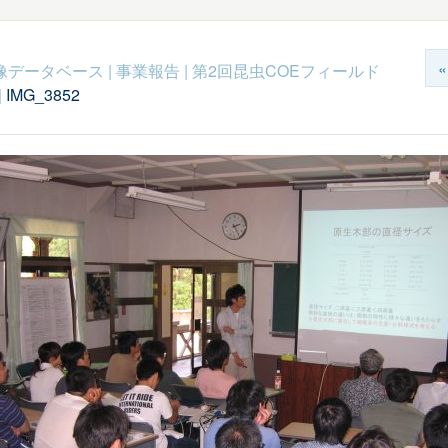
c映像データベース
|
事業報告
|
第2回昆虫COEフィールド
|
IMG_3852