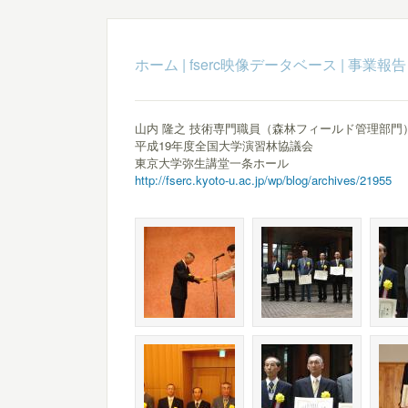
ホーム
|
fserc映像データベース
|
事業報告
山内 隆之 技術専門職員（森林フィールド管理部門
平成19年度全国大学演習林協議会
東京大学弥生講堂一条ホール
http://fserc.kyoto-u.ac.jp/wp/blog/archives/21955