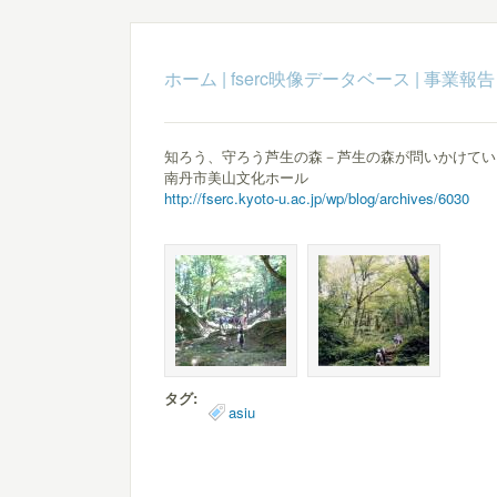
ホーム
|
fserc映像データベース
|
事業報告
知ろう、守ろう芦生の森－芦生の森が問いかけてい
南丹市美山文化ホール
http://fserc.kyoto-u.ac.jp/wp/blog/archives/6030
タグ:
asiu