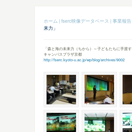
ホーム
|
fserc映像データベース
|
事業報告
来力」
「森と海の未来力（ちから）～子どもたちに手渡
キャンパスプラザ京都
http://fserc.kyoto-u.ac.jp/wp/blog/archives/9002