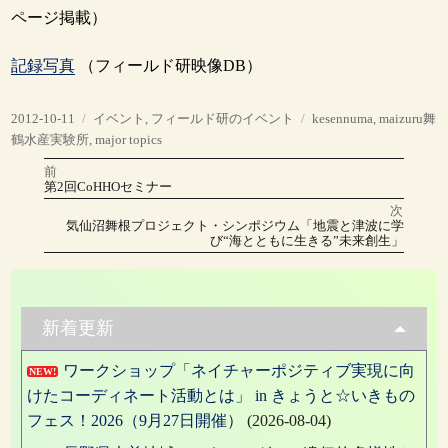
ページ掲載）
記録写真
（フィールド研映像DB）
投
カ
タ
2012-10-11
イベント
,
フィールド研のイベント
kesennuma
,
maizuru舞
稿
テ
グ
鶴水産実験所
,
major topics
日:
ゴ
前
投
リ
前
第2回CoHHOセミナー
の
ー
稿
投
次
稿:
次
気仙沼舞根プロジェクト・シンポジウム「地震と津波に学
の
ナ
び“海とともに生きる”未来創生」
投
稿:
ビ
ゲ
新着更新
ー
ワークショップ「ネイチャーポジティブ実現に向
シ
NEW!
けたコーディネート活動とは」 in きょうと☆いきもの
ョ
フェス！2026（9月27日開催）
(2026-08-04)
ン