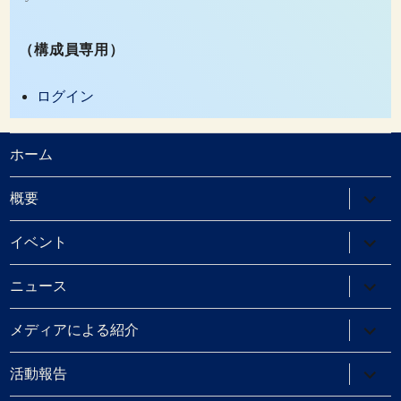
（構成員専用）
ログイン
ホーム
サ
概要
ブ
メ
ニ
サ
イベント
ュ
ブ
ー
メ
を
ニ
サ
ニュース
展
ュ
ブ
開
ー
メ
を
ニ
サ
メディアによる紹介
展
ュ
ブ
開
ー
メ
を
ニ
サ
活動報告
展
ュ
ブ
開
ー
メ