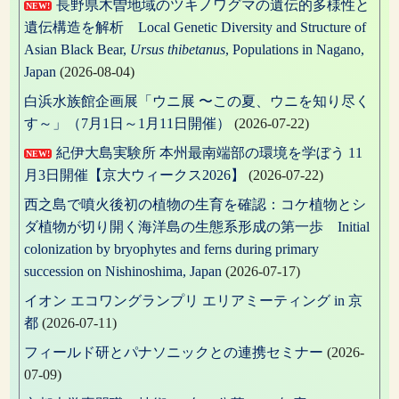
長野県木曽地域のツキノワグマの遺伝的多様性と
NEW!
遺伝構造を解析 Local Genetic Diversity and Structure of
Asian Black Bear,
Ursus thibetanus
, Populations in Nagano,
Japan
(2026-08-04)
白浜水族館企画展「ウニ展 〜この夏、ウニを知り尽く
す～」（7月1日～1月11日開催）
(2026-07-22)
紀伊大島実験所 本州最南端部の環境を学ぼう 11
NEW!
月3日開催【京大ウィークス2026】
(2026-07-22)
西之島で噴火後初の植物の生育を確認：コケ植物とシ
ダ植物が切り開く海洋島の生態系形成の第一歩 Initial
colonization by bryophytes and ferns during primary
succession on Nishinoshima, Japan
(2026-07-17)
イオン エコワングランプリ エリアミーティング in 京
都
(2026-07-11)
フィールド研とパナソニックとの連携セミナー
(2026-
07-09)