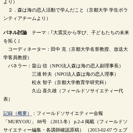
より）
２．森は海の恋人活動で学んだこと（京都大学 学生ボラ
ンティアチームより）
パネル討論
テーマ：｢大震災から学び、子どもたちの未来
を拓く｣
コーディネーター：田中 克（京都大学名誉教授、放送大
学客員教授）
パネラー：畠山 信（NPO法人森は海の恋人副理事長）
三浦 幹夫（NPO法人森は海の恋人理事）
松永 智子（京都大学教育学研究科）
久山 喜久雄（フィールドソサイエティー代
表）
記録（概要）
：フィールドソサイエティー会報
「MURYOJU」 88号 （2013.冬） p.2-4 掲載（フィールドソ
サイエティー編集・各講師確認原稿） （2013-02-07 ウェブ