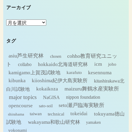
アーカイブ
ア
ー
カ
タグ
イ
ブ
asiu芦生研究林
cohho教育研究ユニッ
chosen
ト
hokkaido北海道研究林
icm
collabo
joho
kamigamo上賀茂試験地
kesennuma
karafuto
kibunka
kiioshima紀伊大島実験所
kitashirakawa北
maizuru舞鶴水産実験所
kokaikoza
白川試験地
major topics
NaGISA
nippon foundation
seto瀬戸臨海実験所
opencourse
sato-soil
tokeidai
tokuyama徳山
technical
taiwan
shirahama
試験地
wakayama和歌山研究林
yamaken
yokonami