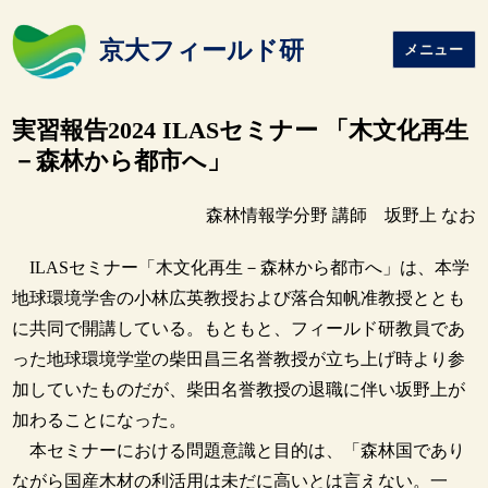
京大フィールド研
メニュー
実習報告2024 ILASセミナー 「木文化再生
－森林から都市へ」
森林情報学分野 講師 坂野上 なお
ILASセミナー「木文化再生－森林から都市へ」は、本学
地球環境学舎の小林広英教授および落合知帆准教授ととも
に共同で開講している。もともと、フィールド研教員であ
った地球環境学堂の柴田昌三名誉教授が立ち上げ時より参
加していたものだが、柴田名誉教授の退職に伴い坂野上が
加わることになった。
本セミナーにおける問題意識と目的は、「森林国であり
ながら国産木材の利活用は未だに高いとは言えない。一