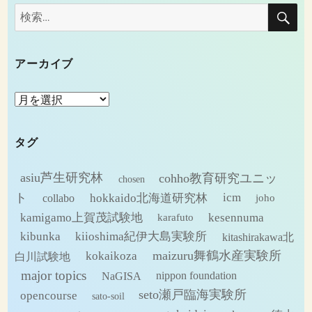
検
検
索
索:
アーカイブ
ア
ー
カ
タグ
イ
ブ
asiu芦生研究林
cohho教育研究ユニッ
chosen
ト
hokkaido北海道研究林
icm
collabo
joho
kamigamo上賀茂試験地
kesennuma
karafuto
kibunka
kiioshima紀伊大島実験所
kitashirakawa北
maizuru舞鶴水産実験所
kokaikoza
白川試験地
major topics
NaGISA
nippon foundation
seto瀬戸臨海実験所
opencourse
sato-soil