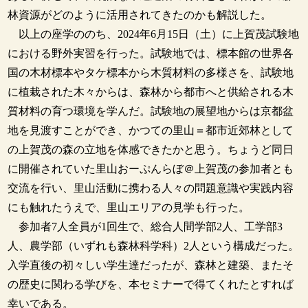
林資源がどのように活用されてきたのかも解説した。
以上の座学ののち、2024年6月15日（土）に上賀茂試験地
における野外実習を行った。試験地では、標本館の世界各
国の木材標本やタケ標本から木質材料の多様さを、試験地
に植栽された木々からは、森林から都市へと供給される木
質材料の育つ環境を学んだ。試験地の展望地からは京都盆
地を見渡すことができ、かつての里山＝都市近郊林として
の上賀茂の森の立地を体感できたかと思う。ちょうど同日
に開催されていた里山おーぷんらぼ＠上賀茂の参加者とも
交流を行い、里山活動に携わる人々の問題意識や実践内容
にも触れたうえで、里山エリアの見学も行った。
参加者7人全員が1回生で、総合人間学部2人、工学部3
人、農学部（いずれも森林科学科）2人という構成だった。
入学直後の初々しい学生達だったが、森林と建築、またそ
の歴史に関わる学びを、本セミナーで得てくれたとすれば
幸いである。