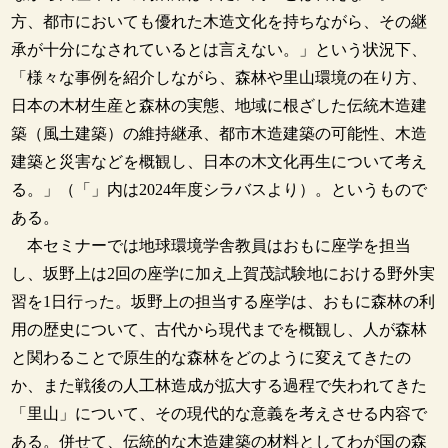
方、都市においても優れた木造文化を持ちながら、その継
承が十分になされているとは言えない。」という状況下、
「様々な事例を紹介しながら、森林や里山環境の在り方、
日本の木材生産と森林の実態、地域に根ざした伝統木造建
築（風土建築）の維持継承、都市木造建築の可能性、木造
建築と災害などを概観し、日本の木文化再生について考え
る。」（「」内は2024年度シラバスより）。というもので
ある。
本セミナーでは地球環境学舎教員はおもに座学を担当
し、坂野上は2回の座学に加え上賀茂試験地における野外実
習を1日行った。坂野上の担当する座学は、おもに森林の利
用の歴史について、古代から現代までを概観し、人が森林
と関わることで原生的な森林をどのように変えてきたの
か、また戦後の人工林造成が拡大する過程で失われてきた
「里山」について、その現代的な意義を考えさせる内容で
ある。併せて、伝統的な木造建築の材料としてわが国の森