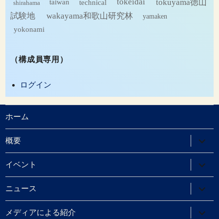
tokeidai
tokuyama徳山
technical
taiwan
shirahama
試験地
wakayama和歌山研究林
yamaken
yokonami
（構成員専用）
ログイン
ホーム
サ
概要
ブ
メ
ニ
サ
イベント
ュ
ブ
ー
メ
を
ニ
サ
ニュース
展
ュ
ブ
開
ー
メ
を
ニ
サ
メディアによる紹介
展
ュ
ブ