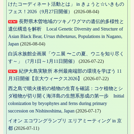
シ
けたコーディネート活動とは」 in きょうと☆いきもの
ョ
フェス！2026（9月27日開催）
(2026-08-04)
ン
長野県木曽地域のツキノワグマの遺伝的多様性と
NEW!
遺伝構造を解析 Local Genetic Diversity and Structure of
Asian Black Bear,
Ursus thibetanus
, Populations in Nagano,
Japan
(2026-08-04)
白浜水族館企画展「ウニ展 〜この夏、ウニを知り尽く
す～」（7月1日～1月11日開催）
(2026-07-22)
紀伊大島実験所 本州最南端部の環境を学ぼう 11
NEW!
月3日開催【京大ウィークス2026】
(2026-07-22)
西之島で噴火後初の植物の生育を確認：コケ植物とシ
ダ植物が切り開く海洋島の生態系形成の第一歩 Initial
colonization by bryophytes and ferns during primary
succession on Nishinoshima, Japan
(2026-07-17)
イオン エコワングランプリ エリアミーティング in 京
都
(2026-07-11)