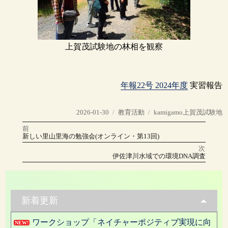
上賀茂試験地の林相を観察
年報22号 2024年度
実習報告
投
カ
タ
2026-01-30
教育活動
kamigamo上賀茂試験地
稿
テ
グ
前
投
日:
ゴ
前
新しい里山里海の勉強会(オンライン・第13回)
の
リ
稿
投
次
稿:
ー
次
伊佐津川水域での環境DNA調査
の
ナ
投
稿:
ビ
ゲ
新着更新
ー
ワークショップ「ネイチャーポジティブ実現に向
NEW!