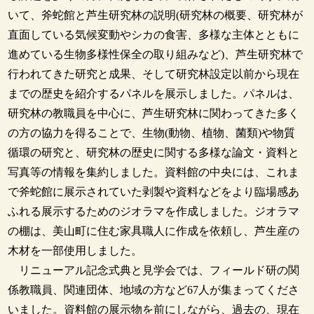
いて、斧蛇館と芦生研究林の説明(研究林の概要、研究林が
直面している気候変動やシカの食害、多様な主体とともに
進めている生物多様性保全の取り組みなど)、芦生研究林で
行われてきた研究と成果、そして研究林設定以前から現在
までの歴史を紹介するパネルを展示しました。パネルは、
研究林の教職員を中心に、芦生研究林に関わってきた多く
の方の協力を得ることで、生物(動物、植物、菌類)や物質
循環の研究と、研究林の歴史に関する多様な論文・資料と
写真等の情報を集約しました。資料館の中央には、これま
で斧蛇館に展示されていた剥製や資料などをより臨場感あ
ふれる展示するためのジオラマを作成しました。ジオラマ
の棚は、美山町に住む家具職人に作成を依頼し、芦生産の
木材を一部使用しました。
リニューアル記念式典と見学会では、フィールド研の関
係教職員、関連団体、地域の方など67人が集まってくださ
いました。資料館の展示物を前にしながら、過去の、現在