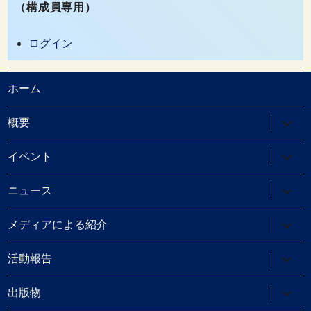
（構成員専用）
ログイン
ホーム
サ
概要
ブ
メ
ニ
サ
イベント
ュ
ブ
ー
メ
を
ニ
サ
ニュース
展
ュ
ブ
開
ー
メ
を
ニ
サ
メディアによる紹介
展
ュ
ブ
開
ー
メ
を
ニ
サ
活動報告
展
ュ
ブ
開
ー
メ
を
ニ
サ
出版物
展
ュ
ブ
開
ー