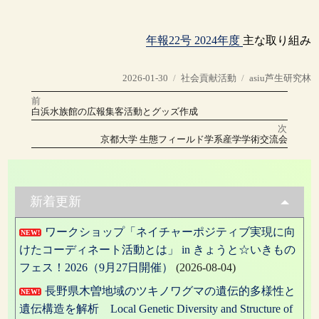
年報22号 2024年度
主な取り組み
投
カ
タ
2026-01-30
社会貢献活動
asiu芦生研究林
稿
テ
グ
前
投
日:
ゴ
前
白浜水族館の広報集客活動とグッズ作成
の
リ
稿
投
次
稿:
ー
次
京都大学 生態フィールド学系産学学術交流会
の
ナ
投
稿:
ビ
ゲ
新着更新
ー
ワークショップ「ネイチャーポジティブ実現に向
NEW!
シ
けたコーディネート活動とは」 in きょうと☆いきもの
ョ
フェス！2026（9月27日開催）
(2026-08-04)
ン
長野県木曽地域のツキノワグマの遺伝的多様性と
NEW!
遺伝構造を解析 Local Genetic Diversity and Structure of