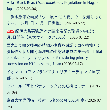
Asian Black Bear,
Ursus thibetanus
, Populations in Nagano,
Japan
(2026-08-04)
白浜水族館企画展「ウニ展 〜この夏、ウニを知り尽く
す～」（7月1日～1月11日開催）
(2026-07-22)
紀伊大島実験所 本州最南端部の環境を学ぼう 11
NEW!
月3日開催【京大ウィークス2026】
(2026-07-22)
西之島で噴火後初の植物の生育を確認：コケ植物とシ
ダ植物が切り開く海洋島の生態系形成の第一歩 Initial
colonization by bryophytes and ferns during primary
succession on Nishinoshima, Japan
(2026-07-17)
イオン エコワングランプリ エリアミーティング in 京
都
(2026-07-11)
フィールド研とパナソニックとの連携セミナー
(2026-
07-09)
京都大学専門職（技術）5名の公募(2026年度)
(2026-07-
08)