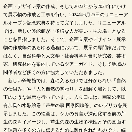
企画・デザイン案の作成、そして2023年から2024年にかけ
て展示物の作成と工事を行い、2024年6月25日のリニューア
ルオープン記念式典を持って完了しました。リニューアル
では、新しい斧蛇館が「多様な人が集い・学ぶ場」となる
ことを目指しました。そこで、企画立案やデザイン・展示
物の作成等のあらゆる過程において、展示の専門家だけで
はなく、自然科学と人文学・社会科学を含む研究者、芸術
家、研究林内を案内しているツアーガイド、そして地域の
関係者など多くの方に協力していただきました。
新しい斧蛇館では、森に入るだけでは分からない「自然
の仕組み」や「人と自然の関わり」を紐解く場として、以
下のような展示を行っています。入り口には、画家の平田
有加氏の水彩絵巻「芦生の森 四季図絵巻」のレプリカを展
示しました。この絵画は、シカの食害が深刻化する前の芦
生の森をイメージし、芦生の森の生物多様性とその直面す
る課題を多くの方に伝えるために製作されたものです。続