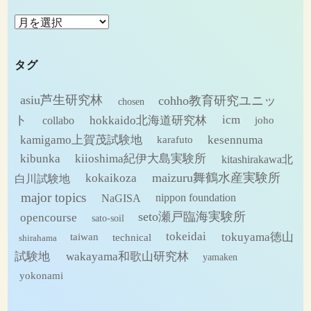
ア
ー
カ
タグ
イ
ブ
asiu芦生研究林
cohho教育研究ユニッ
chosen
ト
hokkaido北海道研究林
icm
collabo
joho
kamigamo上賀茂試験地
kesennuma
karafuto
kibunka
kiioshima紀伊大島実験所
kitashirakawa北
maizuru舞鶴水産実験所
kokaikoza
白川試験地
major topics
NaGISA
nippon foundation
seto瀬戸臨海実験所
opencourse
sato-soil
tokeidai
tokuyama徳山
technical
taiwan
shirahama
試験地
wakayama和歌山研究林
yamaken
yokonami