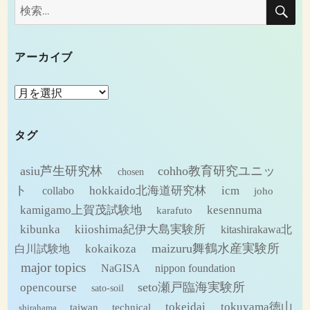
検
検
索
索:
アーカイブ
ア
ー
カ
タグ
イ
ブ
asiu芦生研究林
cohho教育研究ユニッ
chosen
ト
hokkaido北海道研究林
icm
collabo
joho
kamigamo上賀茂試験地
kesennuma
karafuto
kibunka
kiioshima紀伊大島実験所
kitashirakawa北
maizuru舞鶴水産実験所
kokaikoza
白川試験地
major topics
NaGISA
nippon foundation
seto瀬戸臨海実験所
opencourse
sato-soil
tokeidai
tokuyama徳山
technical
taiwan
shirahama