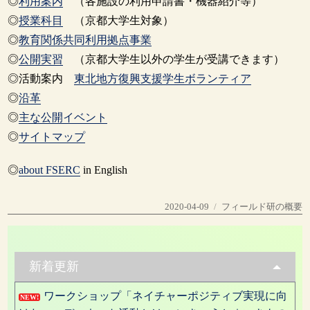
◎
利用案内
（各施設の利用申請書・機器紹介等）
◎
授業科目
（京都大学生対象）
◎
教育関係共同利用拠点事業
◎
公開実習
（京都大学生以外の学生が受講できます）
◎活動案内
東北地方復興支援学生ボランティア
◎
沿革
◎
主な公開イベント
◎
サイトマップ
◎
about FSERC
in English
投
カ
2020-04-09
フィールド研の概要
稿
テ
日:
ゴ
リ
ー
新着更新
ワークショップ「ネイチャーポジティブ実現に向
NEW!