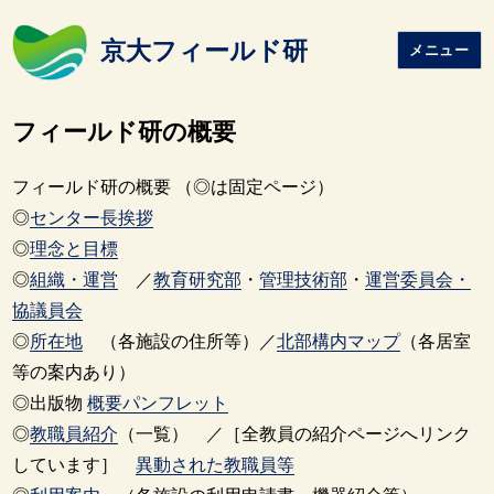
京大フィールド研
メニュー
フィールド研の概要
フィールド研の概要 （◎は固定ページ）
◎
センター長挨拶
◎
理念と目標
◎
組織・運営
／
教育研究部
・
管理技術部
・
運営委員会・
協議員会
◎
所在地
（各施設の住所等）／
北部構内マップ
（各居室
等の案内あり）
◎出版物
概要パンフレット
◎
教職員紹介
（一覧） ／［全教員の紹介ページへリンク
しています］
異動された教職員等