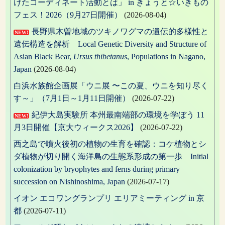
けたコーディネート活動とは」 in きょうと☆いきもの
フェス！2026（9月27日開催）
(2026-08-04)
長野県木曽地域のツキノワグマの遺伝的多様性と
NEW!
遺伝構造を解析 Local Genetic Diversity and Structure of
Asian Black Bear,
Ursus thibetanus
, Populations in Nagano,
Japan
(2026-08-04)
白浜水族館企画展「ウニ展 〜この夏、ウニを知り尽く
す～」（7月1日～1月11日開催）
(2026-07-22)
紀伊大島実験所 本州最南端部の環境を学ぼう 11
NEW!
月3日開催【京大ウィークス2026】
(2026-07-22)
西之島で噴火後初の植物の生育を確認：コケ植物とシ
ダ植物が切り開く海洋島の生態系形成の第一歩 Initial
colonization by bryophytes and ferns during primary
succession on Nishinoshima, Japan
(2026-07-17)
イオン エコワングランプリ エリアミーティング in 京
都
(2026-07-11)