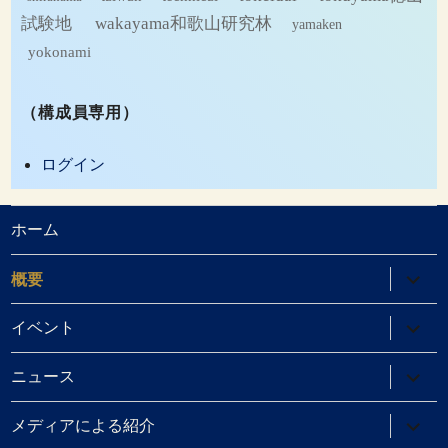
試験地
wakayama和歌山研究林
yamaken
yokonami
（構成員専用）
ログイン
ホーム
サ
概要
ブ
メ
ニ
サ
イベント
ュ
ブ
ー
メ
を
ニ
サ
ニュース
展
ュ
ブ
開
ー
メ
を
ニ
サ
メディアによる紹介
展
ュ
ブ