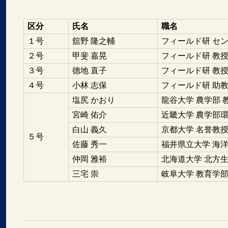
区分
氏名
職名
１号
舘野 隆之輔
フィールド研 セ
２号
甲斐 嘉晃
フィールド研 教
３号
德地 直子
フィールド研 教
４号
小林 志保
フィールド研 助
塩尻 かおり
龍谷大学 農学部 
宮崎 佑介
近畿大学 農学部
白山 義久
京都大学 名誉教
５号
佐藤 秀⼀
福井県立大学 海洋
仲岡 雅裕
北海道大学 北方
三宅 崇
岐阜大学 教育学部