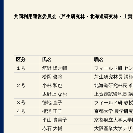
共同利用運営委員会（芦生研究林・北海道研究林・上賀
区分
氏名
職名
１号
舘野 隆之輔
フィールド研 セ
松岡 俊将
芦生研究林長 講
２号
小林 和也
北海道研究林長 
坂野上 なお
上賀茂試験地長 
３号
德地 直子
フィールド研 教
４号
檀浦 正子
京都大学 農学研究
平山 貴美子
京都府立大学大学
赤石 大輔
大阪産業大学デザ