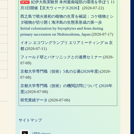
紀伊大島実験所 本州最南端部の環境を学ぼう 11
NEW!
月3日開催【京大ウィークス2026】
(2026-07-22)
西之島で噴火後初の植物の生育を確認：コケ植物とシ
ダ植物が切り開く海洋島の生態系形成の第一歩
Initial colonization by bryophytes and ferns during
primary succession on Nishinoshima, Japan
(2026-07-17)
イオン エコワングランプリ エリアミーティング in 京
都
(2026-07-11)
フィールド研とパナソニックとの連携セミナー
(2026-
07-09)
京都大学専門職（技術）5名の公募(2026年度)
(2026-
07-08)
京都大学専門職（技術）の機関訪問について (2026年
度)
(2026-07-08)
研究業績データ
(2026-07-06)
サイトマップ
（旧Twitter）