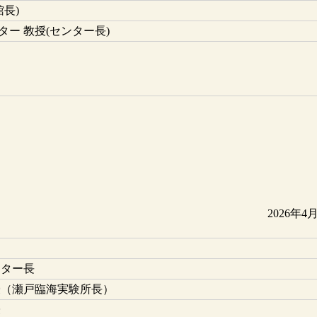
館長)
ー 教授(センター長)
2026年4
ンター長
授（瀬戸臨海実験所長）
授