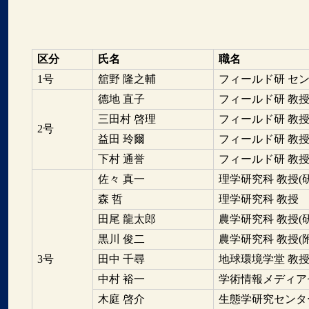
区分
氏名
職名
1号
舘野 隆之輔
フィールド研 セ
德地 直子
フィールド研 教
三田村 啓理
フィールド研 教
2号
益田 玲爾
フィールド研 教
下村 通誉
フィールド研 教
佐々 真一
理学研究科 教授(
森 哲
理学研究科 教授
田尾 龍太郎
農学研究科 教授(
黒川 俊二
農学研究科 教授(
3号
田中 千尋
地球環境学堂 教授
中村 裕一
学術情報メディア
木庭 啓介
生態学研究センター