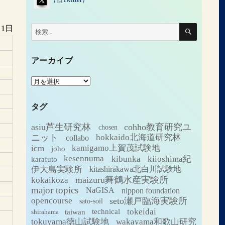
検
月1日
検
索
索:
アーカイブ
ア
ー
カ
タグ
イ
ブ
asiu芦生研究林
cohho教育研究ユ
chosen
ニット
hokkaido北海道研究林
collabo
icm
kamigamo上賀茂試験地
joho
kesennuma
kibunka
kiioshima紀
karafuto
伊大島実験所
kitashirakawa北白川試験地
maizuru舞鶴水産実験所
kokaikoza
major topics
NaGISA
nippon foundation
seto瀬戸臨海実験所
opencourse
sato-soil
tokeidai
technical
taiwan
shirahama
tokuyama徳山試験地
wakayama和歌山研究