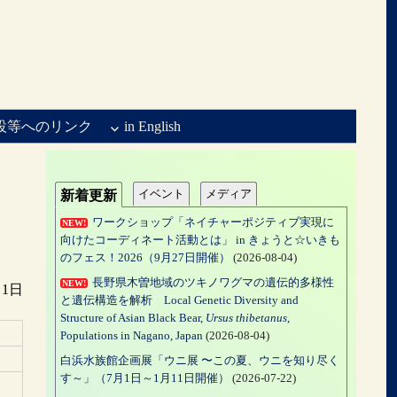
設等へのリンク
in English
イベント
メディア
新着更新
ワークショップ「ネイチャーポジティブ実現に
NEW!
向けたコーディネート活動とは」 in きょうと☆いきも
のフェス！2026（9月27日開催）
(2026-08-04)
長野県木曽地域のツキノワグマの遺伝的多様性
NEW!
月1日
と遺伝構造を解析 Local Genetic Diversity and
Structure of Asian Black Bear,
Ursus thibetanus
,
Populations in Nagano, Japan
(2026-08-04)
白浜水族館企画展「ウニ展 〜この夏、ウニを知り尽く
す～」（7月1日～1月11日開催）
(2026-07-22)