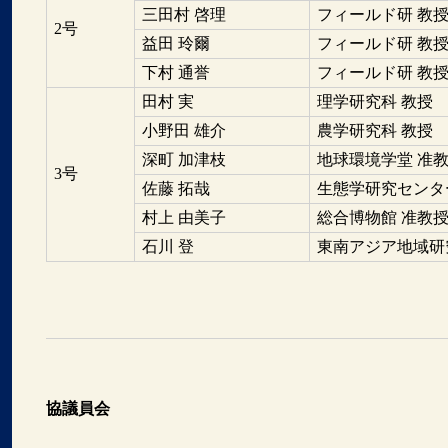
三田村 啓理
フィールド研 教
2号
益田 玲爾
フィールド研 教
下村 通誉
フィールド研 教
田村 実
理学研究科 教授
小野田 雄介
農学研究科 教授
深町 加津枝
地球環境学堂 准
3号
佐藤 拓哉
生態学研究センタ
村上 由美子
総合博物館 准教
石川 登
東南アジア地域研
協議員会