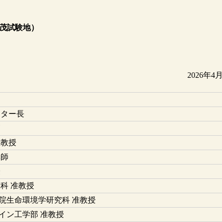
茂試験地）
2026年4
ンター長
師
准教授
講師
授
科 准教授
院生命環境学研究科 准教授
イン工学部 准教授