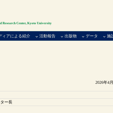
rch Center, Kyoto University
ディアによる紹介
活動報告
出版物
データ
施
2026年4
ンター長
授