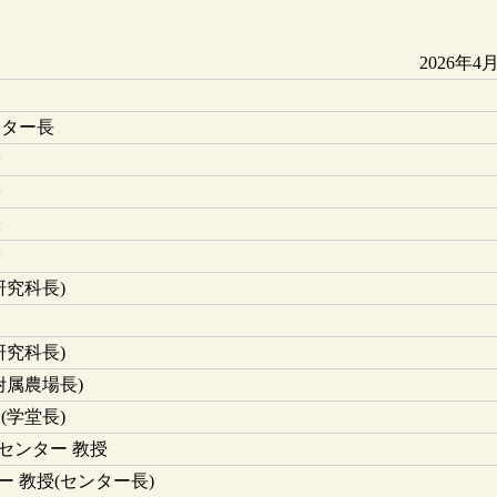
2026年4
ンター長
授
授
授
授
研究科長)
研究科長)
附属農場長)
(学堂長)
センター 教授
 教授(センター長)