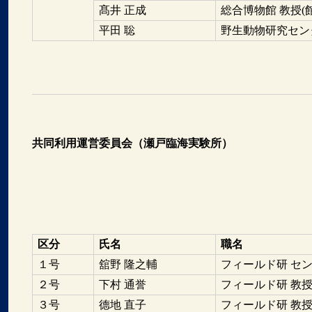
髙井 正成
総合博物館 教授(
平田 聡
野生動物研究センタ
共同利用運営委員会（瀬戸臨海実験所）
区分
氏名
職名
１号
舘野 隆之輔
フィールド研 セ
２号
下村 通誉
フィールド研 教
３号
德地 直子
フィールド研 教