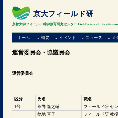
京大フィールド研
京都大学フィールド科学教育研究センター Field Science Education and Resea
ホーム
概要
イベント
ニュース
メ
運営委員会・協議員会
運営委員会
区分
氏名
職名
1号
舘野 隆之輔
フィールド研 セ
德地 直子
フィールド研 教