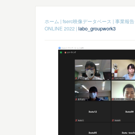
ホーム
|
fserc映像データベース
|
事業報告
ONLINE 2022
|
labo_groupwork3