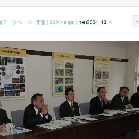
c映像データベース
|
年報
|
2004nenpo
|
nen2004_43_4