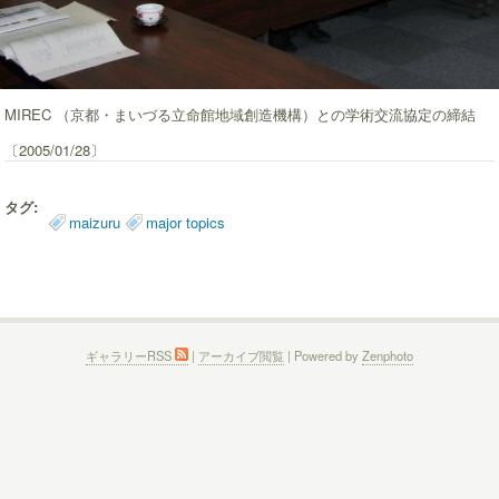
MIREC （京都・まいづる立命館地域創造機構）との学術交流協定の締結
〔2005/01/28〕
タグ:
maizuru
major topics
ギャラリーRSS
|
アーカイブ閲覧
| Powered by
Zenphoto