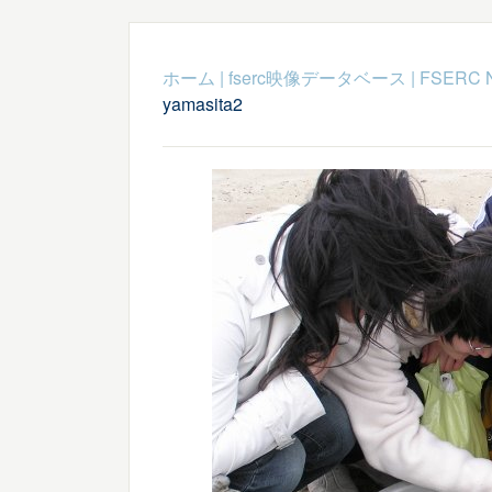
ホーム
|
fserc映像データベース
|
FSERC 
yamasita2