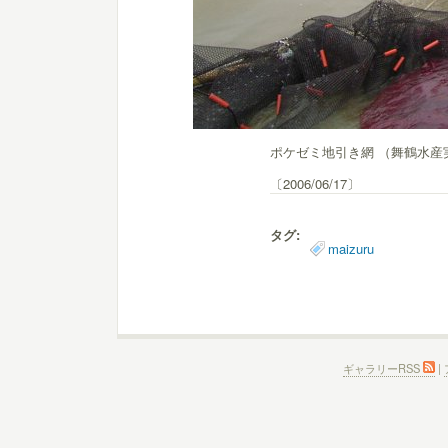
ポケゼミ地引き網 （舞鶴水産
〔2006/06/17〕
タグ:
maizuru
ギャラリーRSS
|