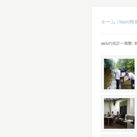
ホーム
|
fser
asiu
の合計一致数: 8