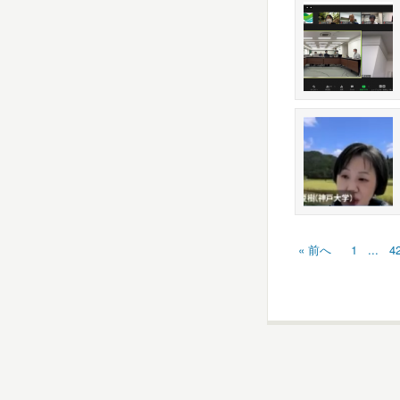
« 前へ
1
...
4