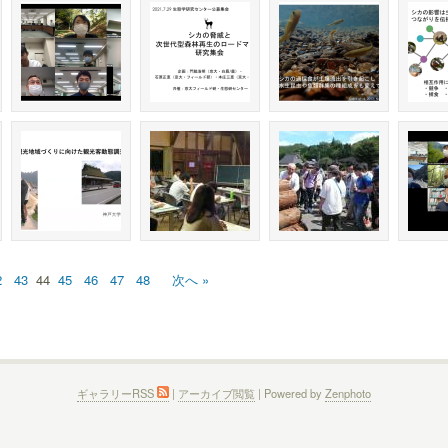
2
43
44
45
46
47
48
次へ »
ギャラリーRSS
|
アーカイブ閲覧
| Powered by
Zenphoto