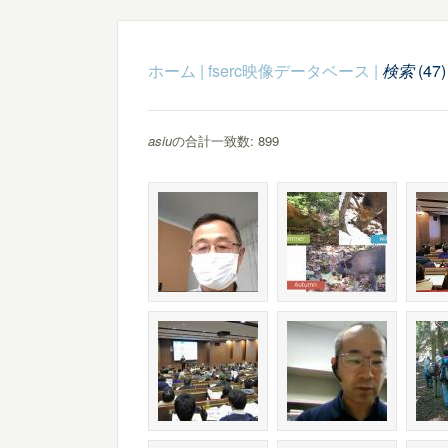
ホーム
|
fserc映像データベース
|
検索
(47)
asiu
の合計一致数: 899