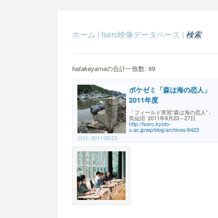
ホーム
|
fserc映像データベース
|
検索
hatakeyama
の合計一致数: 69
ポケゼミ「森は海の恋人」
2011年度
「フィールド実習“森は海の恋人”」
気仙沼 2011年8月23～27日
http://fserc.kyoto-
u.ac.jp/wp/blog/archives/6423
日付:
2011/08/23