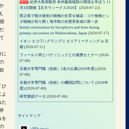
紀伊大島実験所 本州最南端部の環境を学ぼう 11
NEW!
か
月3日開催【京大ウィークス2026】
(2026-07-22)
え
西之島で噴火後初の植物の生育を確認：コケ植物とシ
宿
ダ植物が切り開く海洋島の生態系形成の第一歩
Initial colonization by bryophytes and ferns during
だ
primary succession on Nishinoshima, Japan
(2026-07-17)
て
イオン エコワングランプリ エリアミーティング in 京
都
(2026-07-11)
市に
フィールド研とパナソニックとの連携セミナー
(2026-
07-09)
の
京都大学専門職（技術）5名の公募(2026年度)
(2026-
自
07-08)
京都大学専門職（技術）の機関訪問について (2026年
「ひ
度)
(2026-07-08)
によ
研究業績データ
(2026-07-06)
れた
井
サイトマップ
れを
の
（旧Twitter）