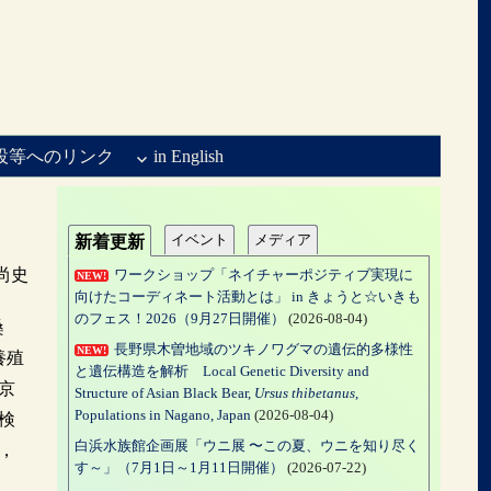
設等へのリンク
in English
イベント
メディア
新着更新
尚史
ワークショップ「ネイチャーポジティブ実現に
NEW!
向けたコーディネート活動とは」 in きょうと☆いきも
のフェス！2026（9月27日開催）
(2026-08-04)
桑
長野県木曽地域のツキノワグマの遺伝的多様性
NEW!
養殖
と遺伝構造を解析 Local Genetic Diversity and
京
Structure of Asian Black Bear,
Ursus thibetanus
,
Populations in Nagano, Japan
(2026-08-04)
検
白浜水族館企画展「ウニ展 〜この夏、ウニを知り尽く
，
す～」（7月1日～1月11日開催）
(2026-07-22)