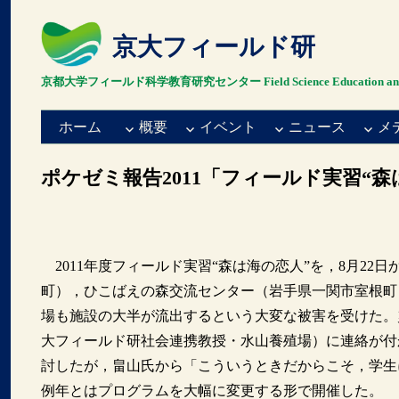
京大フィールド研
京都大学フィールド科学教育研究センター Field Science Education and Resea
ホーム
概要
イベント
ニュース
メ
ポケゼミ報告2011「フィールド実習“森
2011年度フィールド実習“森は海の恋人”を，8月22
町），ひこばえの森交流センター（岩手県一関市室根町
場も施設の大半が流出するという大変な被害を受けた。
大フィールド研社会連携教授・水山養殖場）に連絡が付
討したが，畠山氏から「こういうときだからこそ，学生
例年とはプログラムを大幅に変更する形で開催した。