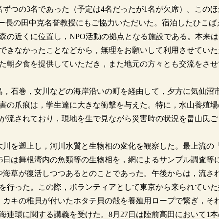
ずつの3名であった（予定は4名だったが1名が欠席）。このほ
ター長の田中克名誉教授にもご協力いただいた。宿泊したひこば
森の近くに位置し，NPO活動の拠点となる施設である。本来は
できなかったことなどから，無理をお願いして利用させていた
た朝夕食を提供していただき，また地元の方々とも交流をさせ
島，石巻，女川などの海岸沿いの町を経由して，夕方に気仙沼
害の爪痕は，学生達に大きな衝撃を与えた。特に，水山養殖場
が流されており，現地を生で見ながら災害時の状況を畠山氏ご
大川を遡上し，河川水質と生物相の変化を観察した。最上流の
25日は舞根湾内の魚類等の生物相を，網によるサンプル調査等
や海草が復活しつつあるとのことであった。午後からは，流さ
を行った。この際，ボランティアとして東京から来られていた
に，カキの稚貝が付いたホタテ貝の殻を養殖用ロープで繋ぎ，そ
連環に関する講義を受けた。8月27日は陸前高田において1本