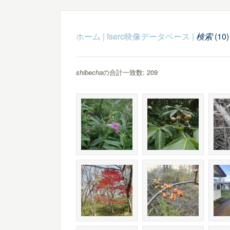
ホーム
|
fserc映像データベース
|
検索
(10)
shibecha
の合計一致数: 209