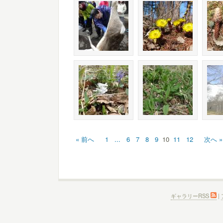
« 前へ
1
...
6
7
8
9
10
11
12
次へ »
ギャラリーRSS
|