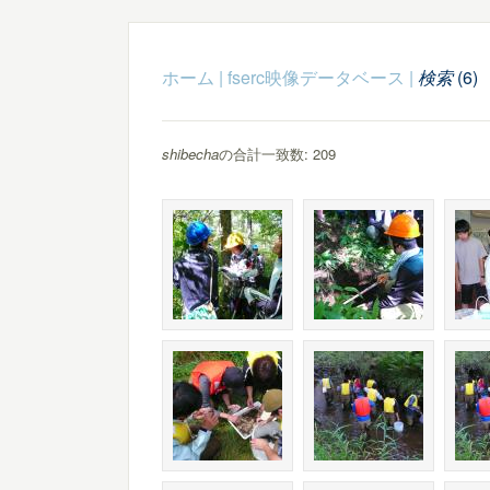
ホーム
|
fserc映像データベース
|
検索
(6)
shibecha
の合計一致数: 209