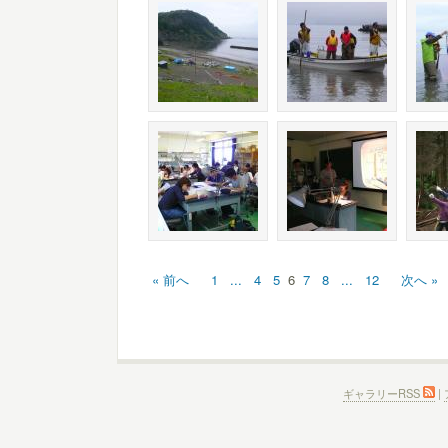
« 前へ
1
...
4
5
6
7
8
...
12
次へ »
ギャラリーRSS
|