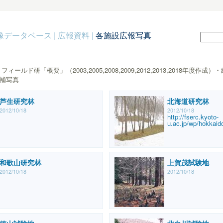
c映像データベース
|
広報資料
|
各施設広報写真
ールド研「概要」（2003,2005,2008,2009,2012,2013,2018年度作成
補写真
芦生研究林
北海道研究林
2012/10/18
2012/10/18
http://fserc.kyoto-
u.ac.jp/wp/hokkaid
和歌山研究林
上賀茂試験地
2012/10/18
2012/10/18