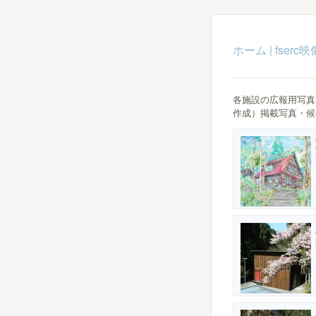
ホーム
|
fser
各施設の広報用写真 フィ
作成）掲載写真・候