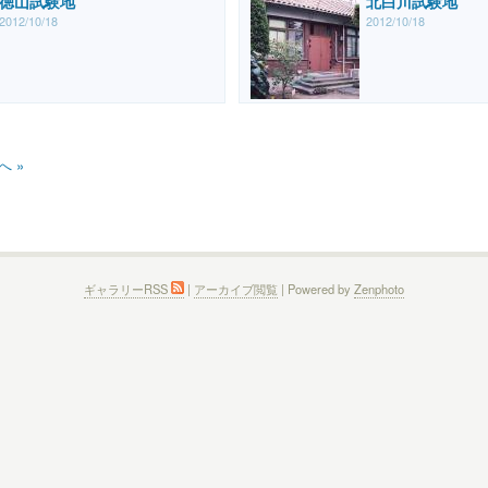
徳山試験地
北白川試験地
2012/10/18
2012/10/18
へ »
ギャラリーRSS
|
アーカイブ閲覧
| Powered by
Zenphoto