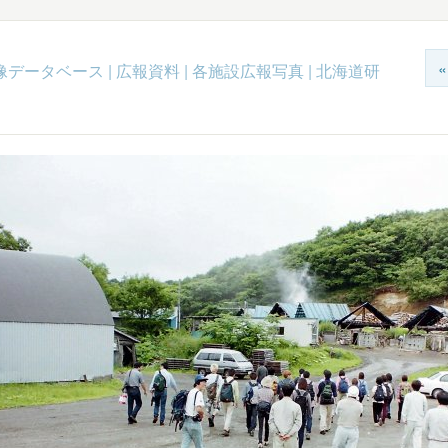
c映像データベース
|
広報資料
|
各施設広報写真
|
北海道研