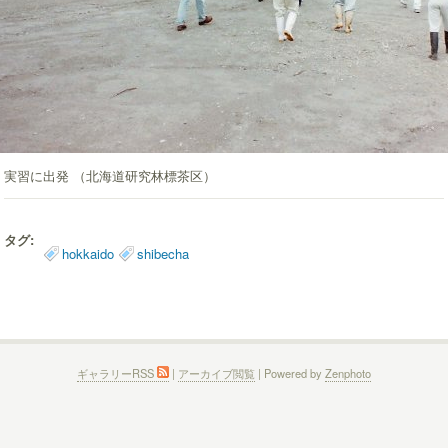
実習に出発 （北海道研究林標茶区）
タグ:
hokkaido
shibecha
ギャラリーRSS
|
アーカイブ閲覧
| Powered by
Zenphoto