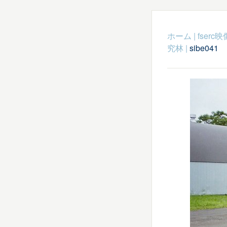
ホーム
|
fser
究林
|
sibe041