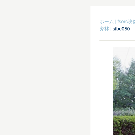
ホーム
|
fser
究林
|
sibe050