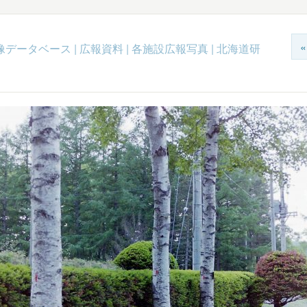
c映像データベース
|
広報資料
|
各施設広報写真
|
北海道研