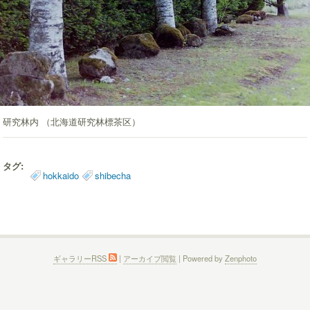
研究林内 （北海道研究林標茶区）
タグ:
hokkaido
shibecha
ギャラリーRSS
|
アーカイブ閲覧
| Powered by
Zenphoto