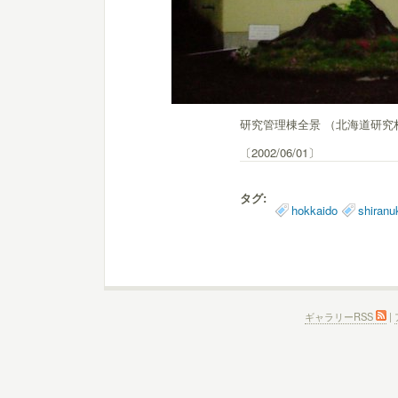
研究管理棟全景 （北海道研究
〔2002/06/01〕
タグ:
hokkaido
shiranu
ギャラリーRSS
|