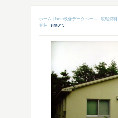
ホーム
|
fserc映像データベース
|
広報資料
究林
|
sira015