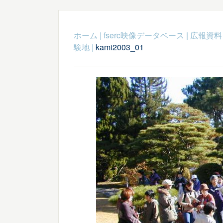
ホーム
|
fserc映像データベース
|
広報資料
験地
|
kami2003_01