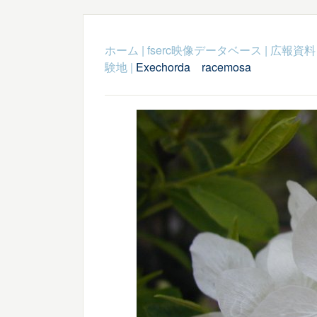
ホーム
|
fserc映像データベース
|
広報資料
験地
|
Exechorda racemosa