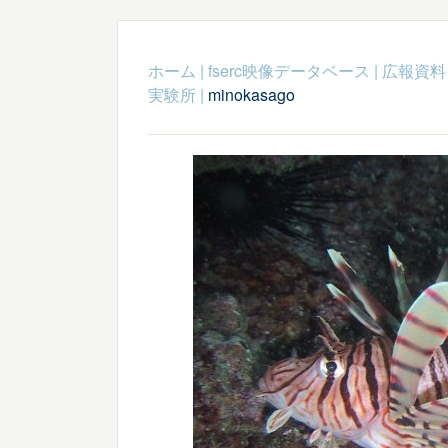
ホーム
|
fserc映像データベース
|
広報資料
実験所
|
minokasago