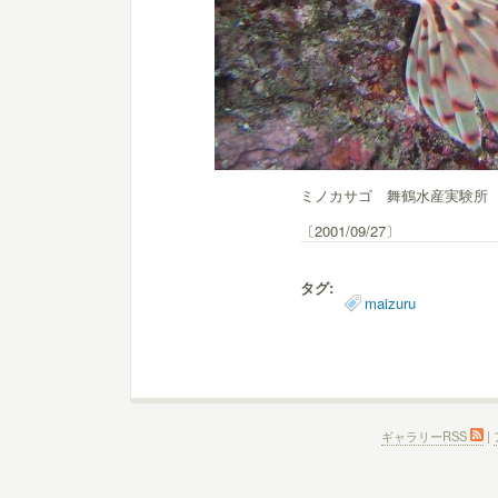
ミノカサゴ 舞鶴水産実験所 
〔2001/09/27〕
タグ:
maizuru
ギャラリーRSS
|