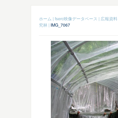
ホーム
|
fserc映像データベース
|
広報資料
究林
|
IMG_7067