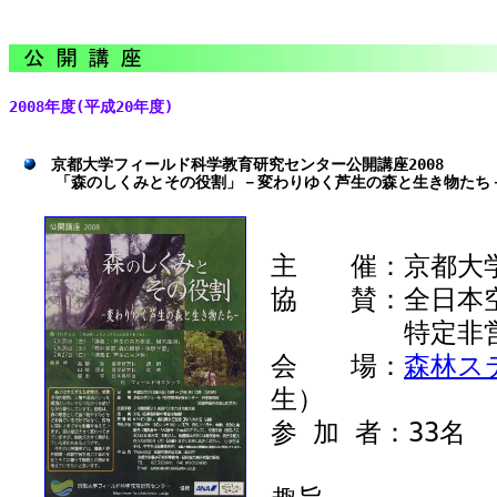
2008年度(平成20年度)
京都大学フィールド科学教育研究センター公開講座2008
「森のしくみとその役割」－変わりゆく芦生の森と生き物たち
主 催：京都大学
協 賛：全日本空
特定非営利活
会 場：
森林ス
生）
参 加 者：33名