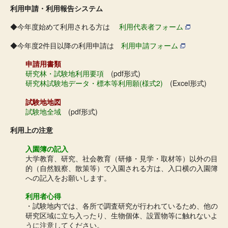
利用申請・利用報告システム
◆今年度始めて利用される方は
利用代表者フォーム
◆今年度2件目以降の利用申請は
利用申請フォーム
申請用書類
研究林・試験地利用要項
(pdf形式)
研究林試験地データ・標本等利用願(様式2)
(Excel形式)
試験地地図
試験地全域
(pdf形式)
利用上の注意
入園簿の記入
大学教育、研究、社会教育（研修・見学・取材等）以外の目
的（自然観察、散策等）で入園される方は、入口横の入園簿
への記入をお願いします。
利用者心得
・試験地内では、各所で調査研究が行われているため、他の
研究区域に立ち入ったり、生物個体、設置物等に触れないよ
うに注意してください。