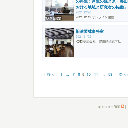
の再生：芦生の森と京・美山
おける地域と研究者の協働」
2021/12/20
2021.12.19 オンライン開催
旧演習林事務室
2021/11/02
KDDI株式会社 寄附贈呈式下見
« 前へ
1
...
7
8
9
10
11
...
53
次へ 
ギャラリーRSS
|