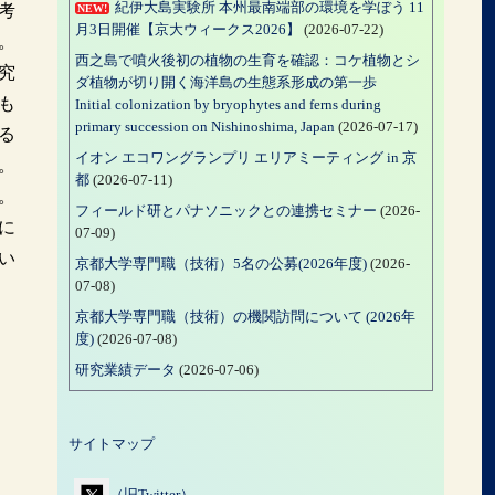
紀伊大島実験所 本州最南端部の環境を学ぼう 11
考
NEW!
月3日開催【京大ウィークス2026】
(2026-07-22)
。
西之島で噴火後初の植物の生育を確認：コケ植物とシ
究
ダ植物が切り開く海洋島の生態系形成の第一歩
も
Initial colonization by bryophytes and ferns during
primary succession on Nishinoshima, Japan
(2026-07-17)
る
イオン エコワングランプリ エリアミーティング in 京
。
都
(2026-07-11)
。
フィールド研とパナソニックとの連携セミナー
(2026-
に
07-09)
い
京都大学専門職（技術）5名の公募(2026年度)
(2026-
07-08)
京都大学専門職（技術）の機関訪問について (2026年
度)
(2026-07-08)
研究業績データ
(2026-07-06)
サイトマップ
（旧Twitter）