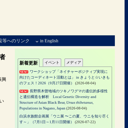
設等へのリンク
in English
者
イベント
メディア
新着更新
ワークショップ「ネイチャーポジティブ実現に
NEW!
向けたコーディネート活動とは」 in きょうと☆いきも
振興
のフェス！2026（9月27日開催）
(2026-08-04)
長野県木曽地域のツキノワグマの遺伝的多様性
NEW!
と遺伝構造を解析 Local Genetic Diversity and
い
Structure of Asian Black Bear,
Ursus thibetanus
,
Populations in Nagano, Japan
(2026-08-04)
白浜水族館企画展「ウニ展 〜この夏、ウニを知り尽く
す～」（7月1日～1月11日開催）
(2026-07-22)