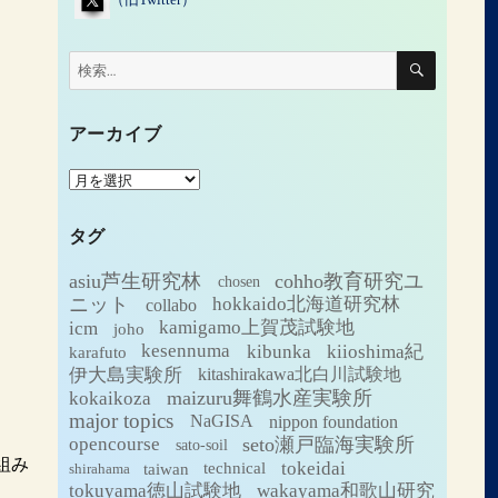
検
検
索
索:
アーカイブ
ア
ー
カ
タグ
イ
ブ
asiu芦生研究林
cohho教育研究ユ
chosen
ニット
hokkaido北海道研究林
collabo
icm
kamigamo上賀茂試験地
joho
kesennuma
kibunka
kiioshima紀
karafuto
伊大島実験所
kitashirakawa北白川試験地
maizuru舞鶴水産実験所
kokaikoza
major topics
NaGISA
nippon foundation
seto瀬戸臨海実験所
opencourse
sato-soil
組み
tokeidai
technical
taiwan
shirahama
tokuyama徳山試験地
wakayama和歌山研究