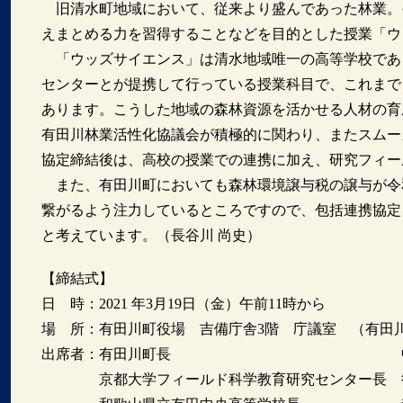
旧清水町地域において、従来より盛んであった林業。
えまとめる力を習得することなどを目的とした授業「ウ
「ウッズサイエンス」は清水地域唯一の高等学校であ
センターとが提携して行っている授業科目で、これまで
あります。こうした地域の森林資源を活かせる人材の育
有田川林業活性化協議会が積極的に関わり、またスムー
協定締結後は、高校の授業での連携に加え、研究フィー
また、有田川町においても森林環境譲与税の譲与が令
繋がるよう注力しているところですので、包括連携協定
と考えています。（長谷川 尚史）
【締結式】
日 時：2021 年3月19日（金）午前11時から
場 所：有田川町役場 吉備庁舎3階 庁議室 （有田川町
出席者：有田川町長 中山
京都大学フィールド科学教育研究センター長 