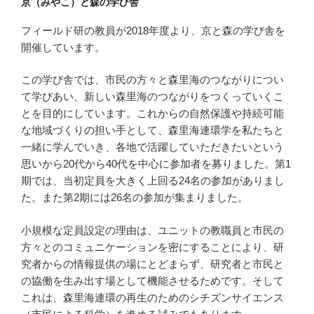
京（みやこ）と森の学び舎
フィールド研の教員が2018年度より、京と森の学び舎を
開催しています。
この学び舎では、市民の方々と森里海のつながりについ
て学びあい、新しい森里海のつながりをつくっていくこ
とを目的にしています。これからの自然保護や持続可能
な地域づくりの担い手として、森里海連環学を私たちと
一緒に学んでいき、各地で活躍していただきたいという
思いから20代から40代を中心に参加者を募りました。第1
期では、当初定員を大きく上回る24名の参加がありまし
た。また第2期には26名の参加が集まりました。
小規模な定員設定の理由は、ユニットの教職員と市民の
方々とのコミュニケーションを密にすることにより、研
究者からの情報提供の場にとどまらず、研究者と市民と
の協働を生み出す場として機能させるためです。そして
これは、森里海連環の再生のためのシチズンサイエンス