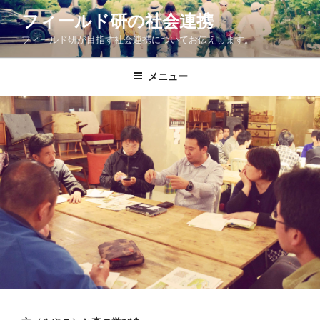
コ
フィールド研の社会連携
ン
フィールド研が目指す社会連携についてお伝えします。
テ
ン
ツ
メニュー
へ
ス
キ
ッ
プ