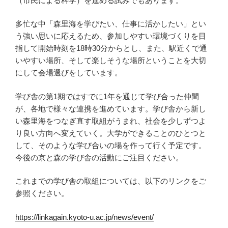
（市民による科学）を進める試みでもあります。
多忙な中「森里海を学びたい、仕事に活かしたい」とい
う強い思いに応えるため、参加しやすい環境づくりを目
指して開始時刻を18時30分からとし、また、駅近くで通
いやすい場所、そして楽しそうな場所ということを大切
にして会場選びをしています。
学び舎の第1期ではすでに1年を通じて学び合った仲間
が、各地で様々な連携を進めています。学び舎から新し
い森里海をつなぎ直す取組がうまれ、社会を少しずつよ
り良い方向へ変えていく。大学ができることのひとつと
して、そのような学び合いの場を作って行く予定です。
今後の京と森の学び舎の活動にご注目ください。
これまでの学び舎の取組については、以下のリンクをご
参照ください。
https://linkagain.kyoto-u.ac.jp/news/event/