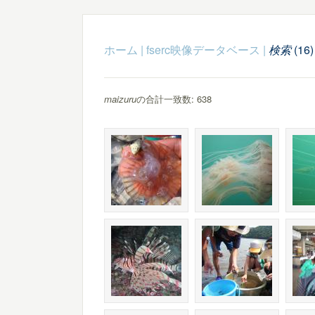
ホーム
|
fserc映像データベース
|
検索
(16)
maizuru
の合計一致数: 638