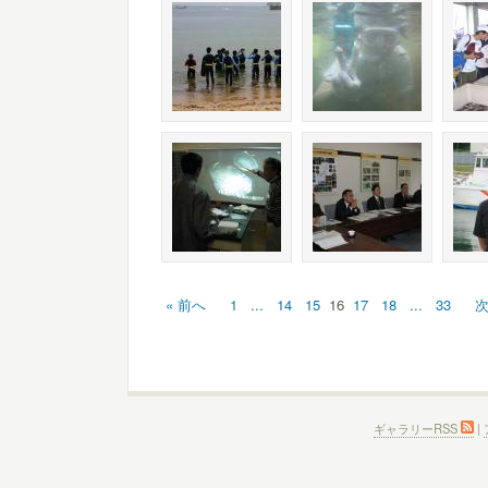
« 前へ
1
...
14
15
16
17
18
...
33
次
ギャラリーRSS
|