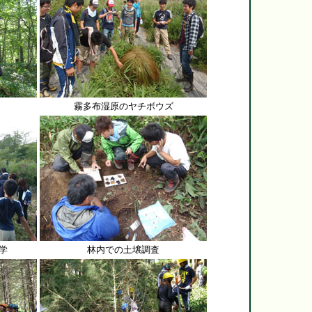
霧多布湿原のヤチボウズ
学
林内での土壌調査