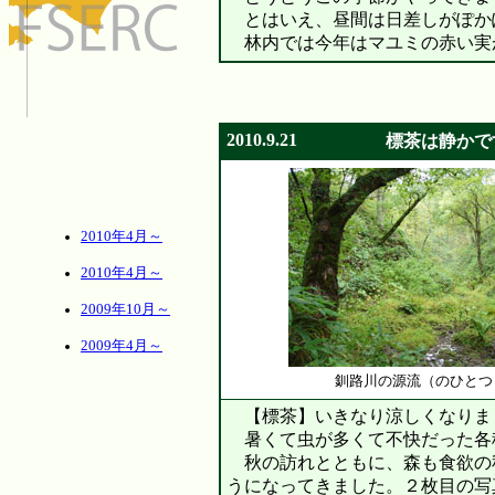
とはいえ、昼間は日差しがぽか
林内では今年はマユミの赤い実
2010.9.21
標茶は静かで
2010年4月～
2010年4月～
2009年10月～
2009年4月～
釧路川の源流（のひとつ
【標茶】いきなり涼しくなりま
暑くて虫が多くて不快だった各
秋の訪れとともに、森も食欲の
うになってきました。２枚目の写