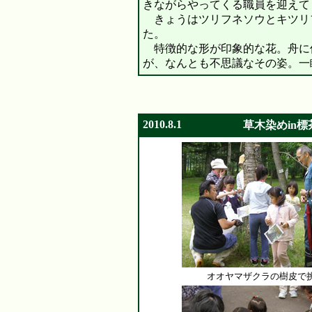
きながらやってくる職員を迎えて
きょうはツリフネソウとキツリ
た。
特徴的な形が印象的な花。舟に
が、なんとも不思議なその姿。一
2010.8.1
草木染めin標
オオヤマザクラの樹皮で