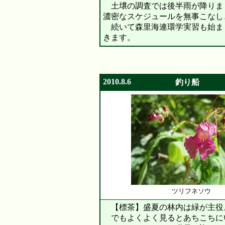
土壌の調査では後半雨が降りま
濃密なスケジュールを無事こなし
続いて森里海連環学実習も始ま
きます。
2010.8.6
釣り船
ツリフネソウ
【標茶】盛夏の林内は緑が主役
でもよくよく見るとあちこちに