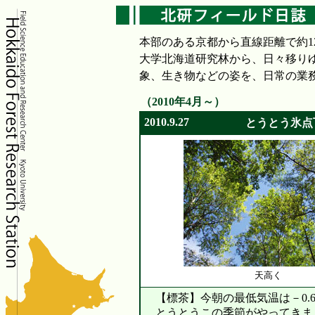
本部のある京都から直線距離で約1
大学北海道研究林から、日々移り
象、生き物などの姿を、日常の業
（2010年4月～）
2010.9.27
とうとう氷点
天高く
【標茶】
今朝の最低気温は－0.
とうとうこの季節がやってきま