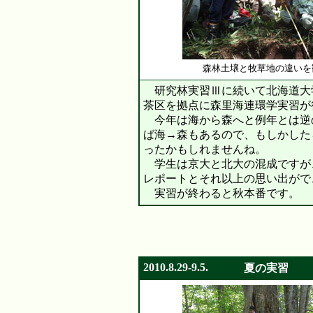
森林土壌と牧草地の違いを
研究林実習Ⅲに続いて北海道大
茶区を拠点に森里海連環学実習が
今年は海から森へと例年とは逆
ば海→森もあるので、もしかした
ったかもしれませんね。
学生は京大と北大の混成ですが
レポートとそれ以上の思い出がで
実習が終わると秋本番です。
2010.8.29-9.5.
夏の実習