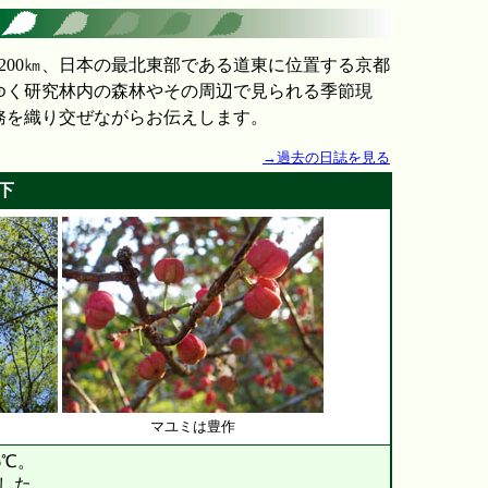
200㎞、日本の最北東部である道東に位置する京都
ゆく研究林内の森林やその周辺で見られる季節現
務を織り交ぜながらお伝えします。
→過去の日誌を見る
下
マユミは豊作
6℃。
した。