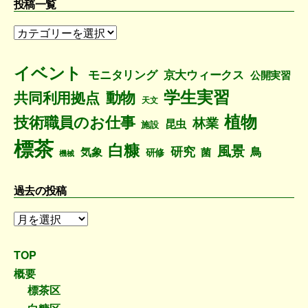
投稿一覧
投
稿
一
イベント
モニタリング
京大ウィークス
公開実習
覧
学生実習
動物
共同利用拠点
天文
植物
技術職員のお仕事
林業
昆虫
施設
標茶
白糠
風景
研究
鳥
気象
菌
研修
機械
過去の投稿
過
去
の
TOP
投
概要
稿
標茶区