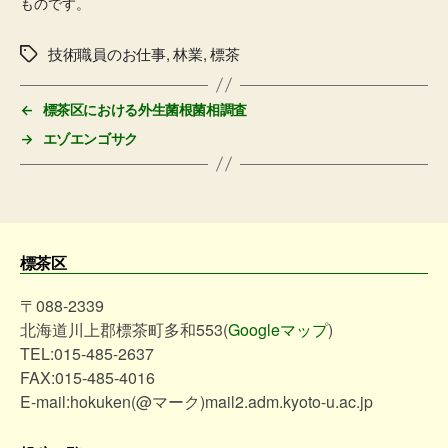
ものです。
技術職員のお仕事
,
林業
,
標茶
タ
グ
←
標茶区における外生菌根菌相調査
→
エゾエンゴサク
標茶区
〒088-2339
北海道川上郡標茶町多和553(
Googleマップ
)
TEL:015-485-2637
FAX:015-485-4016
E-mail:hokuken(@マーク)mail2.adm.kyoto-u.ac.jp