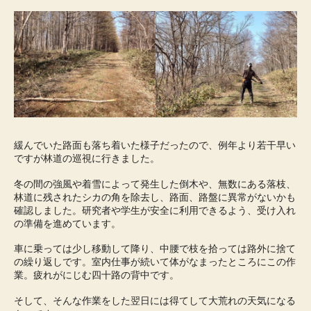
緩んでいた路面も落ち着いた様子だったので、例年より若干早い
ですが林道の巡視に行きました。
冬の間の強風や着雪によって発生した倒木や、無数にある落枝、
林道に残されたシカの角を除去し、路面、路盤に異常がないかも
確認しました。研究者や学生が安全に利用できるよう、受け入れ
の準備を進めています。
車に乗っては少し移動して降り、中腰で枝を拾っては路外に捨て
の繰り返しです。室内仕事が続いて体がなまったところにこの作
業。疲れがにじむ四十路の背中です。
そして、そんな作業をした翌日には得てして大荒れの天気になる