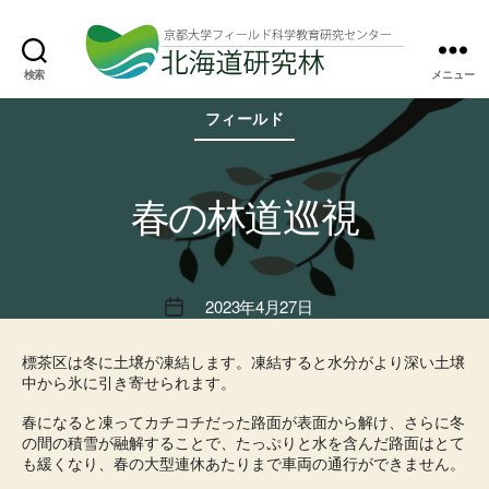
検索
メニュー
北
カ
海
フィールド
テ
道
ゴ
研
リ
究
ー
林
春の林道巡視
2023年4月27日
投
稿
日
標茶区は冬に土壌が凍結します。凍結すると水分がより深い土壌
中から氷に引き寄せられます。
春になると凍ってカチコチだった路面が表面から解け、さらに冬
の間の積雪が融解することで、たっぷりと水を含んだ路面はとて
も緩くなり、春の大型連休あたりまで車両の通行ができません。