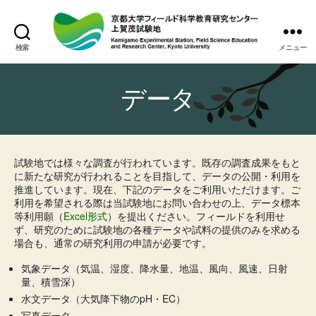
検索
メニュー
上
賀
茂
データ
試
験
地
試験地では様々な調査が行われています。既存の調査成果をもと
に新たな研究が行われることを目指して、データの公開・利用を
推進しています。現在、下記のデータをご利用いただけます。ご
利用を希望される際は当試験地にお問い合わせの上、データ標本
等利用願（
Excel形式
）を提出ください。フィールドを利用せ
ず、研究のために試験地の各種データや試料の提供のみを求める
場合も、通常の研究利用の申請が必要です。
気象データ（気温、湿度、降水量、地温、風向、風速、日射
量、積雪深）
水文データ（大気降下物のpH・EC）
写真データ