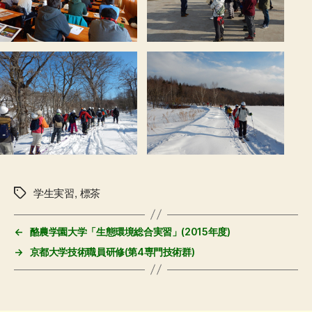
学生実習
,
標茶
タ
グ
←
酪農学園大学「生態環境総合実習」(2015年度)
→
京都大学技術職員研修(第4専門技術群)