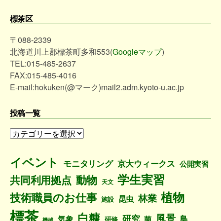
標茶区
〒088-2339
北海道川上郡標茶町多和553(
Googleマップ
)
TEL:015-485-2637
FAX:015-485-4016
E-mail:hokuken(@マーク)mail2.adm.kyoto-u.ac.jp
投稿一覧
投
稿
一
イベント
モニタリング
京大ウィークス
公開実習
覧
学生実習
動物
共同利用拠点
天文
植物
技術職員のお仕事
林業
昆虫
施設
標茶
白糠
風景
研究
鳥
気象
菌
研修
機械