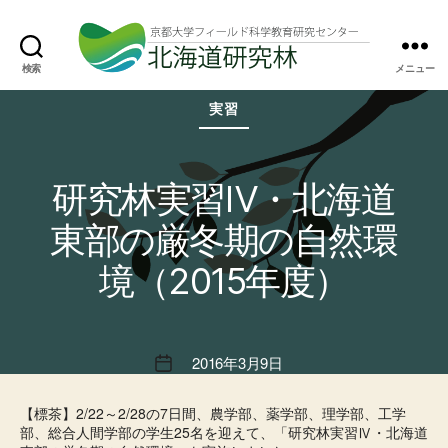
検索
メニュー
北
カ
海
実習
テ
道
ゴ
研
リ
究
ー
林
研究林実習Ⅳ・北海道
東部の厳冬期の自然環
境（2015年度）
2016年3月9日
投
稿
日
【標茶】2/22～2/28の7日間、農学部、薬学部、理学部、工学
部、総合人間学部の学生25名を迎えて、「研究林実習Ⅳ・北海道