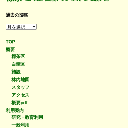
過去の投稿
過
去
の
TOP
投
概要
稿
標茶区
白糠区
施設
林内地図
スタッフ
アクセス
概要pdf
利用案内
研究・教育利用
一般利用