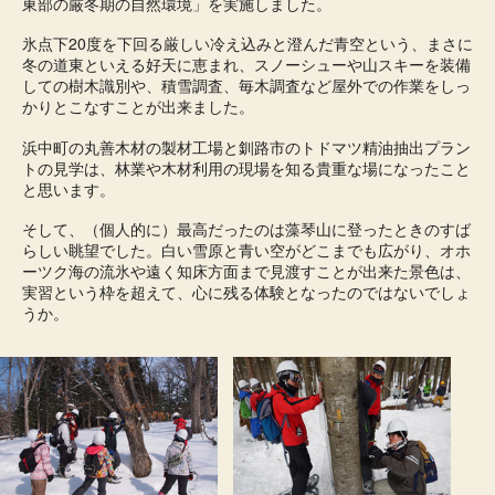
東部の厳冬期の自然環境」を実施しました。
氷点下20度を下回る厳しい冷え込みと澄んだ青空という、まさに
冬の道東といえる好天に恵まれ、スノーシューや山スキーを装備
しての樹木識別や、積雪調査、毎木調査など屋外での作業をしっ
かりとこなすことが出来ました。
浜中町の丸善木材の製材工場と釧路市のトドマツ精油抽出プラン
トの見学は、林業や木材利用の現場を知る貴重な場になったこと
と思います。
そして、（個人的に）最高だったのは藻琴山に登ったときのすば
らしい眺望でした。白い雪原と青い空がどこまでも広がり、オホ
ーツク海の流氷や遠く知床方面まで見渡すことが出来た景色は、
実習という枠を超えて、心に残る体験となったのではないでしょ
うか。