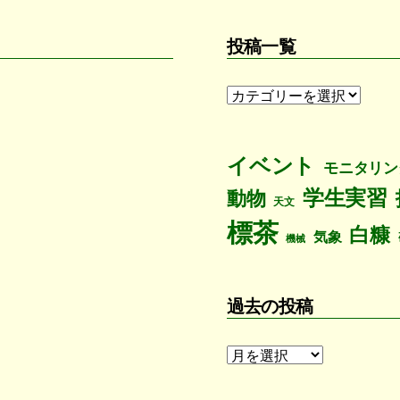
投稿一覧
投
稿
一
覧
イベント
モニタリン
学生実習
動物
天文
標茶
白糠
気象
機械
過去の投稿
過
去
の