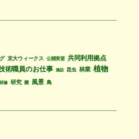
共同利用拠点
グ
京大ウィークス
公開実習
植物
技術職員のお仕事
林業
昆虫
施設
風景
研究
鳥
菌
研修