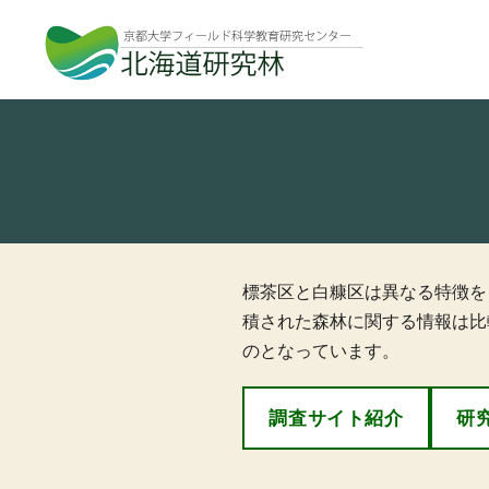
北
海
道
研
究
林
標茶区と白糠区は異なる特徴を
積された森林に関する情報は比
のとなっています。
調査サイト紹介
研