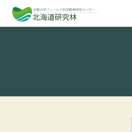
北
海
道
研
究
林