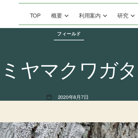
TOP
概要
利用案内
研究
カ
テ
フィールド
ゴ
リ
ー
ミヤマクワガタ
2020年8月7日
投
稿
日