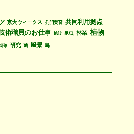
共同利用拠点
グ
京大ウィークス
公開実習
植物
技術職員のお仕事
林業
昆虫
施設
風景
研究
鳥
菌
研修