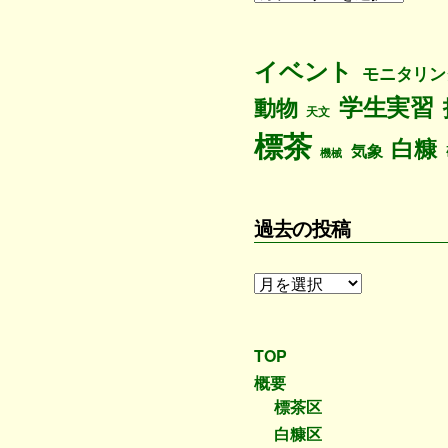
稿
一
覧
イベント
モニタリン
学生実習
動物
天文
標茶
白糠
気象
機械
過去の投稿
過
去
の
投
TOP
稿
概要
標茶区
白糠区