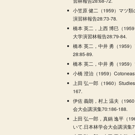
習林報告28:68-72.
小笠原 健二（1959）マツ
演習林報告28:73-78.
橋本 英二，上西 博巳（19
大学演習林報告28:79-84.
橋本 英二，中井 勇（19
28:85-89.
橋本 英二，中井 勇（1959
小橋 澄治（1959）Coton
上田 弘一郎（1960）Studies on t
167.
伊佐 義朗，村上 温夫（19
会大会講演集70:186-188.
上田 弘一郎，真鍋 逸平（1
いて.日本林学会大会講演集70:2