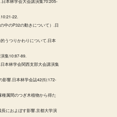
本林学会大会講演集70:205-
21-22.
筍の中のP32の動きについて）.日
節的うつりかわりについて.日本
0:87-89.
て.日本林学会関西支部大会講演集
日本林学会誌42(5):172-
その近縁種属間のつぎ木植物から得た
成長におよぼす影響.京都大学演