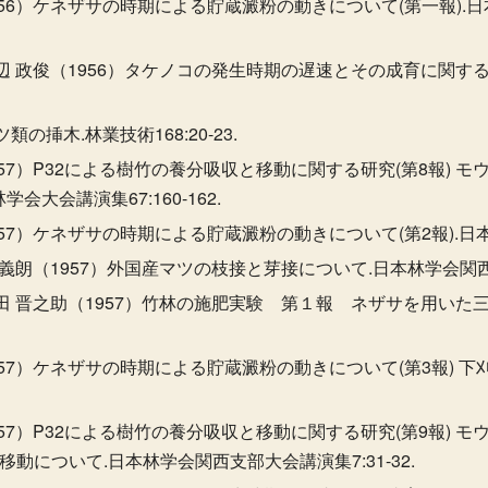
956）ケネザサの時期による貯蔵澱粉の動きについて(第一報)
辺 政俊（1956）タケノコの発生時期の遅速とその成育に関する
の挿木.林業技術168:20-23.
957）P32による樹竹の養分吸収と移動に関する研究(第8報) 
大会講演集67:160-162.
57）ケネザサの時期による貯蔵澱粉の動きについて(第2報).日本林学
 義朗（1957）外国産マツの枝接と芽接について.日本林学会関西
田 晋之助（1957）竹林の施肥実験 第１報 ネザサを用いた
957）ケネザサの時期による貯蔵澱粉の動きについて(第3報) 
957）P32による樹竹の養分吸収と移動に関する研究(第9報) 
動について.日本林学会関西支部大会講演集7:31-32.