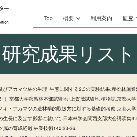
Top
概要
利用案内
研究
研究成果リスト
及びアカマツ林の生理･生態に関する2,3の実験結果.赤松林施業法研
51）京都大学演習林本部試験地･上賀茂試験地 植物誌.京都大学演習
ヒノキ・アカマツの造林学的取扱方に対する基礎的考察.京都大学演習林
の生長に及ぼす影響に就いて.日本林学会関西支部大会講演集3:51-
属の育成経過.林業技術140:23-26.