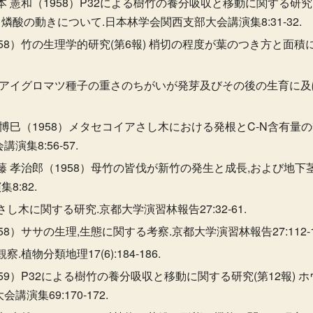
 憲和（1958）P32による樹竹の養分吸収と移動に関する研究(第1
ける燐酸の動きについて.日本林学会関西支部大会講演集8:31-32.
958）竹の生理学的研究(第6報) 梢切の程度が葉のつき方と面
58）アイグロマツ種子の重さのちがいが発芽及びその後の生育に
 博巳（1958）メタセコイアさし木における発根とC-N含有
集8:56-57.
藤 孝治郎（1958）母竹の皆伐が新竹の発生と成長,および地下茎
:82.
さし木に関する研究.京都大学演習林報告27:32-61.
8）ササの生理,生態に関する考察.京都大学演習林報告27:112-1
.植物分類地理17(6):184-186.
959）P32による樹竹の養分吸収と移動に関する研究(第12報)
演集69:170-172.