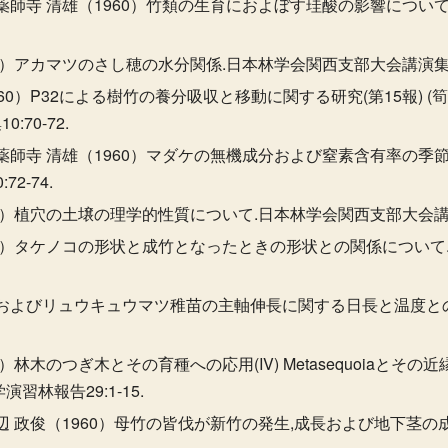
薬師寺 清雄（1960）竹類の生育におよぼす珪酸の影響について.日
0）アカマツのさし穂の水分関係.日本林学会関西支部大会講演集10:
60）P32による樹竹の養分吸収と移動に関する研究(第15報) (
70-72.
薬師寺 清雄（1960）マダケの無機成分および窒素含有率の季
2-74.
0）植穴の土壌の理学的性質について.日本林学会関西支部大会講演集1
960）タケノコの形状と成竹となったときの形状との関係につい
ツおよびリュウキュウマツ稚苗の主軸伸長に関する日長と温度との影響.
0）林木のつぎ木とその育種への応用(IV) Metasequoiaと
習林報告29:1-15.
辺 政俊（1960）母竹の皆伐が新竹の発生,成長および地下茎の