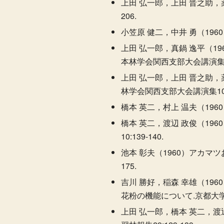
上田 弘一郎，上田 晋之助，
206.
小笠原 健二，中井 勇（196
上田 弘一郎，真鍋 逸平（19
本林学会関西支部大会講演集10:
上田 弘一郎，上田 晋之助，
林学会関西支部大会講演集10:7
橋本 英二，村上 温夫（196
橋本 英二，渡辺 政俊（1
10:139-140.
池本 彰夫（1960）アカマ
175.
吉川 勝好，稲森 幸雄（196
花粉の機能について.京都大学演
上田 弘一郎，橋本 英二，渡