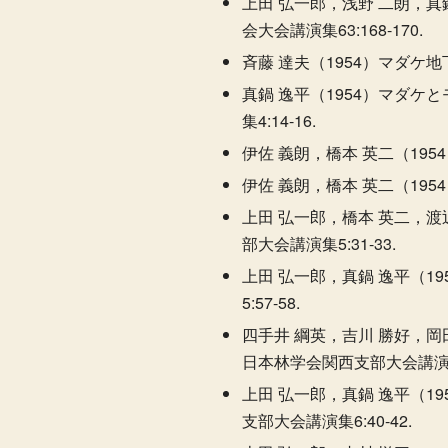
上田 弘一郎，浅野 二朗，真
会大会講演集63:168-170.
斉藤 達夫（1954）マダケ地
真鍋 逸平（1954）マダ
集4:14-16.
伊佐 義朗，橋本 英二（195
伊佐 義朗，橋本 英二（195
上田 弘一郎，橋本 英二，渡
部大会講演集5:31-33.
上田 弘一郎，真鍋 逸平（
5:57-58.
四手井 綱英，吉川 勝好，岡
日本林学会関西支部大会講演集6:
上田 弘一郎，真鍋 逸平（1
支部大会講演集6:40-42.