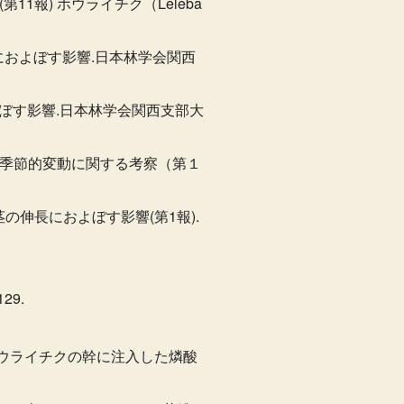
1報) ホウライチク（Leleba
積におよぼす影響.日本林学会関西
及ぼす影響.日本林学会関西支部大
量の季節的変動に関する考察（第１
の伸長におよぼす影響(第1報).
29.
 ホウライチクの幹に注入した燐酸