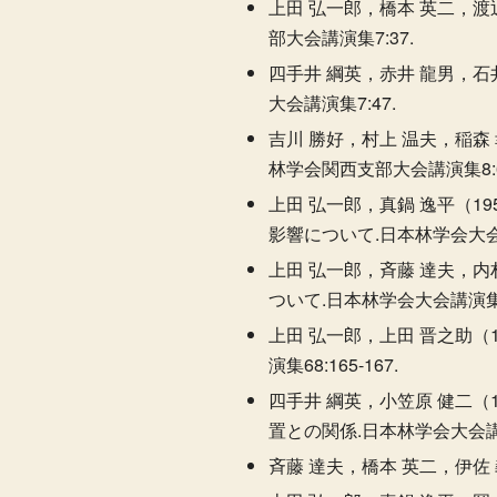
上田 弘一郎，橋本 英二，渡
部大会講演集7:37.
四手井 綱英，赤井 龍男，石
大会講演集7:47.
吉川 勝好，村上 温夫，稲森
林学会関西支部大会講演集8:60
上田 弘一郎，真鍋 逸平（1
影響について.日本林学会大会講演
上田 弘一郎，斉藤 達夫，内
ついて.日本林学会大会講演集68:
上田 弘一郎，上田 晋之助（
演集68:165-167.
四手井 綱英，小笠原 健二（
置との関係.日本林学会大会講演集
斉藤 達夫，橋本 英二，伊佐 