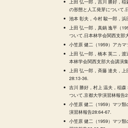
上田 弘一郎，吉川 勝好，稲
の形態と人工発芽について.日本
池本 彰夫，今村 駿一郎，浜田
上田 弘一郎，真鍋 逸平（1
ついて.日本林学会関西支部大会講
小笠原 健二（1959）アカマ
上田 弘一郎，橋本 英二，渡
本林学会関西支部大会講演集9:1
上田 弘一郎，斉藤 達夫，上
28:13-36.
吉川 勝好，村上 温夫，稲森
ついて.京都大学演習林報告28:3
小笠原 健二（1959）マツ
演習林報告28:64-67.
小笠原 健二（1959）マツ