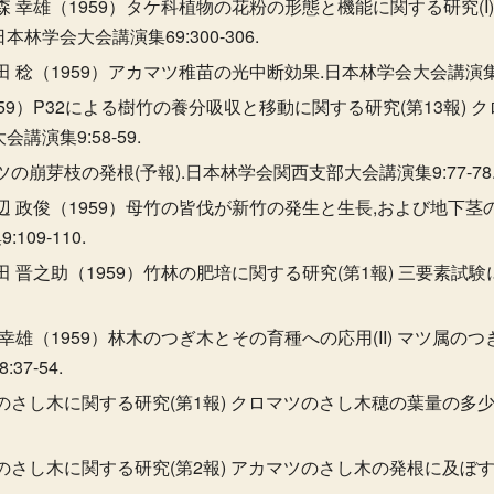
森 幸雄（1959）タケ科植物の花粉の形態と機能に関する研究(I
林学会大会講演集69:300-306.
 稔（1959）アカマツ稚苗の光中断効果.日本林学会大会講演集69:3
959）P32による樹竹の養分吸収と移動に関する研究(第13報) 
演集9:58-59.
ツの崩芽枝の発根(予報).日本林学会関西支部大会講演集9:77-78
辺 政俊（1959）母竹の皆伐が新竹の発生と生長,および地下茎の
09-110.
田 晋之助（1959）竹林の肥培に関する研究(第1報) 三要素試
 幸雄（1959）林木のつぎ木とその育種への応用(II) マツ属
7-54.
類のさし木に関する研究(第1報) クロマツのさし木穂の葉量の多
類のさし木に関する研究(第2報) アカマツのさし木の発根に及ぼ