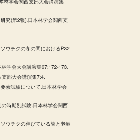
.日本林学会関西支部大会講演集
研究(第2報).日本林学会関西支
モウソウチクの冬の間におけるP32
会大会講演集67:172-173.
支部大会講演集7:4.
三要素試験について.日本林学会
下刈の時期別試験.日本林学会関西
モウソウチクの伸びている筍と老齢