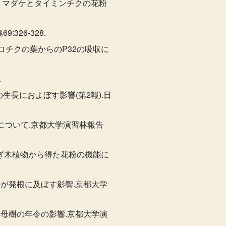
) マダケとタイミンチクの花粉
26-328.
クロチクの葉からのP32の吸収に
.
生長におよぼす影響(第2報).日
験について.京都大学演習林報告
のつぎ木植物から得た花粉の機能に
少が発根に及ぼす影響.京都大学
す母樹の年令の影響.京都大学演