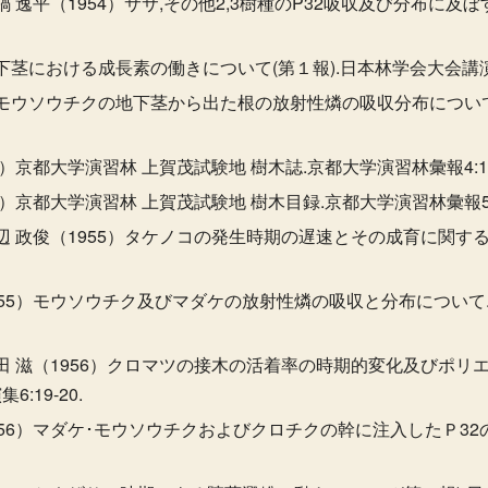
鍋 逸平（1954）ササ,その他2,3樹種のP32吸収及び分布に及
下茎における成長素の働きについて(第１報).日本林学会大会講演集63
ケとモウソウチクの地下茎から出た根の放射性燐の吸収分布につい
4）京都大学演習林 上賀茂試験地 樹木誌.京都大学演習林彙報4:1-
4）京都大学演習林 上賀茂試験地 樹木目録.京都大学演習林彙報5:1
辺 政俊（1955）タケノコの発生時期の遅速とその成育に関する
1955）モウソウチク及びマダケの放射性燐の吸収と分布につい
田 滋（1956）クロマツの接木の活着率の時期的変化及びポリ
19-20.
956）マダケ･モウソウチクおよびクロチクの幹に注入したＰ3