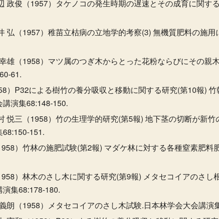
辺 政俊（1957）タケノコの発生時期の遅速とその成育に関する研究
井 弘（1957）稚苗立枯病の立地学的考察(3) 無機質肥料の施
 幸雄（1958）マツ属のつぎ木からとった花粉ならびにその親
-61.
958）P32による樹竹の養分吸収と移動に関する研究(第10報) 
集68:148-150.
村 悦三（1958）竹の生理学的研究(第5報) 地下茎の切断が
150-151.
1958）竹林の施肥試験(第2報) マダケ林に対する各種窒素肥
1958）林木のさし木に関する研究(第9報) メタセコイアのさ
68:178-180.
義朗（1958）メタセコイアのさし木試験.日本林学会大会講演集68:1