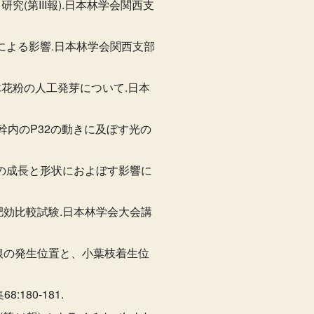
(第III報).日本林学会関西支
用による影響.日本林学会関西支部
木花粉の人工発芽について.日本
竹幹内のP32の動きに及ぼす光の
新竹の成長と形状におよぼす影響に
料肥効比較試験.日本林学会大会講
し根の発生位置と、小葉枝着生位
80-181.