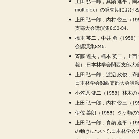
上田 弘一郎，真鍋 逸平，岡本
multiplex）の発筍期にお
上田 弘一郎，内村 悦三（1
支部大会講演集8:33-34.
橋本 英二，中井 勇（19
会講演集8:45.
斉藤 達夫，橋本 英二，上西
報）.日本林学会関西支部大会講演
上田 弘一郎，渡辺 政俊，斉
日本林学会関西支部大会講演集8
小笠原 健二（1958）林木の
上田 弘一郎，内村 悦三（195
伊佐 義朗（1958）タケ類の観察
上田 弘一郎，真鍋 逸平（1
の動きについて.日本林学会大会講