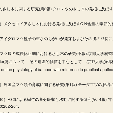
類のさし木に関する研究(第3報) クロマツのさし木の発根に及ぼ
59）メタセコイアさし木における発根に及ぼすC,N含量の季節的
59）アイグロマツ種子の重さのちがいが発芽およびその後の成長
）マツ属の成長休止期におけるさし木の研究(予報).京都大学演習林報告
easter属について －その造園的価値を中心として－.京都大学演習林彙
he physiology of bamboo with reference to practical a
60）外国産マツ類の育成に関する研究(第1報) テーダマツの肥培に
960）P32による樹竹の養分吸収と移動に関する研究(第14報) 
02-204.