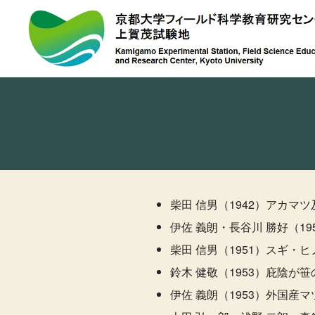
上
賀
茂
試
験
地
柴田 信男（1942）アカマツ
伊佐 義朗・長谷川 勝好（19
柴田 信男（1951）スギ・
鈴木 健敬（1953）庇陰が笹
伊佐 義朗（1953）外国産マツ