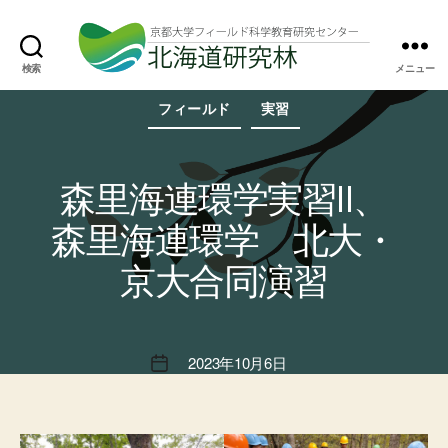
検索
メニュー
北
カ
海
フィールド
実習
テ
道
ゴ
研
リ
究
ー
林
森里海連環学実習Ⅱ、
森里海連環学 北大・
京大合同演習
2023年10月6日
投
稿
日