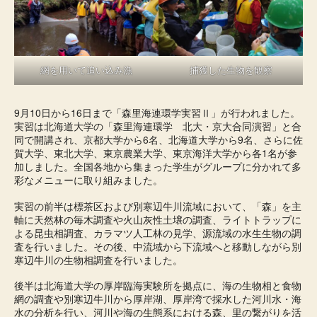
網を用いて追い込み漁
捕獲した生物を観察
9月10日から16日まで「森里海連環学実習Ⅱ」が行われました。
実習は北海道大学の「森里海連環学 北大・京大合同演習」と合
同で開講され、京都大学から6名、北海道大学から9名、さらに佐
賀大学、東北大学、東京農業大学、東京海洋大学から各1名が参
加しました。全国各地から集まった学生がグループに分かれて多
彩なメニューに取り組みました。
実習の前半は標茶区および別寒辺牛川流域において、「森」を主
軸に天然林の毎木調査や火山灰性土壌の調査、ライトトラップに
よる昆虫相調査、カラマツ人工林の見学、源流域の水生生物の調
査を行いました。その後、中流域から下流域へと移動しながら別
寒辺牛川の生物相調査を行いました。
後半は北海道大学の厚岸臨海実験所を拠点に、海の生物相と食物
網の調査や別寒辺牛川から厚岸湖、厚岸湾で採水した河川水・海
水の分析を行い、河川や海の生態系における森、里の繋がりを活