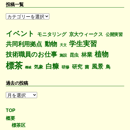
投稿一覧
投
稿
一
イベント
モニタリング
京大ウィークス
公開実習
覧
学生実習
動物
共同利用拠点
天文
植物
技術職員のお仕事
林業
昆虫
施設
標茶
白糠
風景
研究
鳥
気象
菌
研修
機械
過去の投稿
過
去
の
TOP
投
概要
稿
標茶区