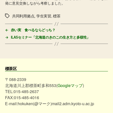
発に意見交換しながら考察しました。
共同利用拠点
,
学生実習
,
標茶
タ
グ
←
赤い実 食べるならどっち？
→
ILASセミナー「北海道のきのこの生き方と多様性」
標茶区
〒088-2339
北海道川上郡標茶町多和553(
Googleマップ
)
TEL:015-485-2637
FAX:015-485-4016
E-mail:hokuken(@マーク)mail2.adm.kyoto-u.ac.jp