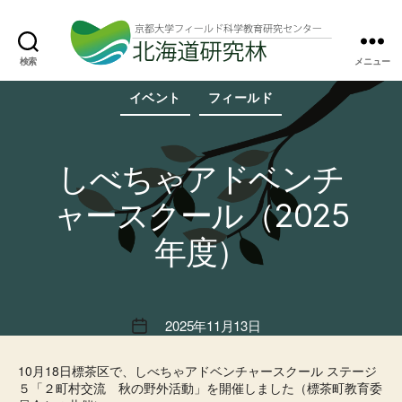
検索
メニュー
北
カ
海
イベント
フィールド
テ
道
ゴ
研
リ
究
ー
林
しべちゃアドベンチ
ャースクール（2025
年度）
2025年11月13日
投
稿
日
10月18日標茶区で、しべちゃアドベンチャースクール ステージ
５「２町村交流 秋の野外活動」を開催しました（標茶町教育委