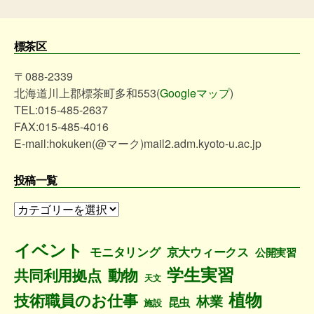
標茶区
〒088-2339
北海道川上郡標茶町多和553(
Googleマップ
)
TEL:015-485-2637
FAX:015-485-4016
E-mail:hokuken(@マーク)mail2.adm.kyoto-u.ac.jp
投稿一覧
投
稿
一
イベント
モニタリング
京大ウィークス
公開実習
覧
学生実習
動物
共同利用拠点
天文
植物
技術職員のお仕事
林業
昆虫
施設