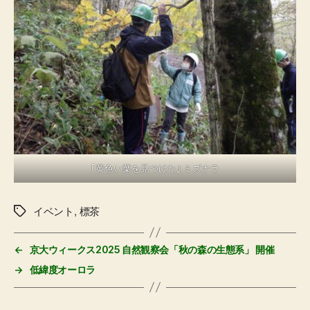
｢黄色い葉を見つけた｣ ミズナラ
イベント
,
標茶
タ
グ
←
京大ウィークス2025 自然観察会「秋の森の生態系」 開催
→
低緯度オーロラ