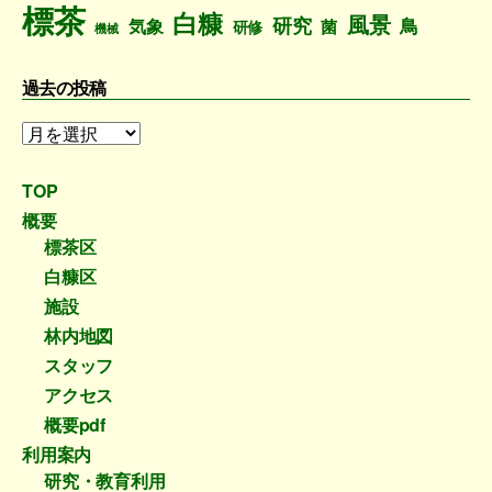
標茶
白糠
風景
研究
鳥
気象
菌
研修
機械
過去の投稿
過
去
の
TOP
投
概要
稿
標茶区
白糠区
施設
林内地図
スタッフ
アクセス
概要pdf
利用案内
研究・教育利用