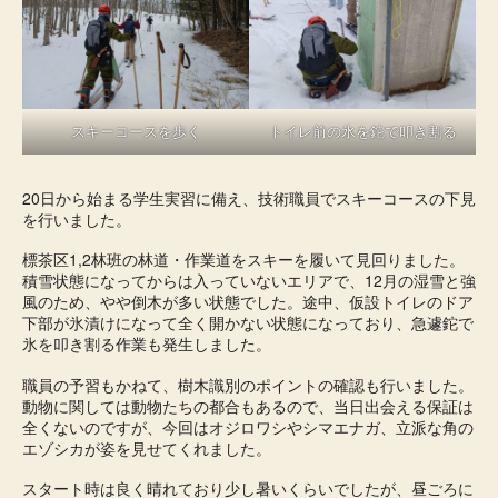
スキーコースを歩く
トイレ前の氷を鉈で叩き割る
20日から始まる学生実習に備え、技術職員でスキーコースの下見
を行いました。
標茶区1,2林班の林道・作業道をスキーを履いて見回りました。
積雪状態になってからは入っていないエリアで、12月の湿雪と強
風のため、やや倒木が多い状態でした。途中、仮設トイレのドア
下部が氷漬けになって全く開かない状態になっており、急遽鉈で
氷を叩き割る作業も発生しました。
職員の予習もかねて、樹木識別のポイントの確認も行いました。
動物に関しては動物たちの都合もあるので、当日出会える保証は
全くないのですが、今回はオジロワシやシマエナガ、立派な角の
エゾシカが姿を見せてくれました。
スタート時は良く晴れており少し暑いくらいでしたが、昼ごろに