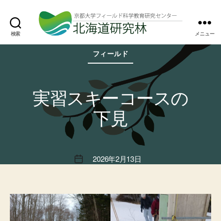
検索
メニュー
北
カ
海
フィールド
テ
道
ゴ
研
リ
究
ー
林
実習スキーコースの
下見
2026年2月13日
投
稿
日