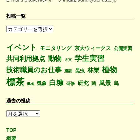
投稿一覧
投
稿
一
イベント
モニタリング
京大ウィークス
公開実習
覧
学生実習
動物
共同利用拠点
天文
植物
技術職員のお仕事
林業
昆虫
施設
標茶
白糠
風景
研究
鳥
気象
菌
研修
機械
過去の投稿
過
去
の
TOP
投
概要