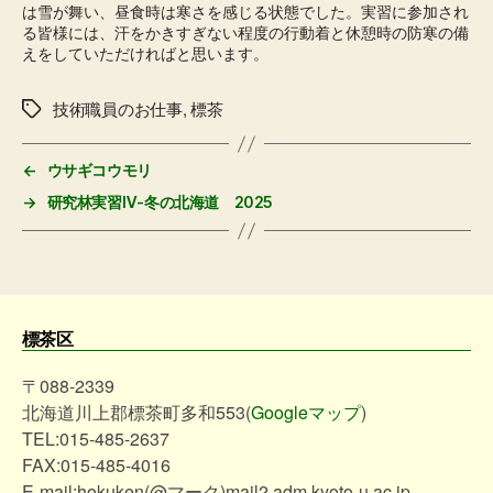
は雪が舞い、昼食時は寒さを感じる状態でした。実習に参加され
る皆様には、汗をかきすぎない程度の行動着と休憩時の防寒の備
えをしていただければと思います。
技術職員のお仕事
,
標茶
タ
グ
←
ウサギコウモリ
→
研究林実習Ⅳ-冬の北海道 2025
標茶区
〒088-2339
北海道川上郡標茶町多和553(
Googleマップ
)
TEL:015-485-2637
FAX:015-485-4016
E-mail:hokuken(@マーク)mail2.adm.kyoto-u.ac.jp