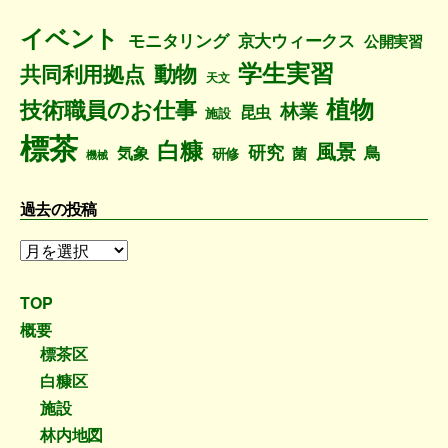
稿
一
イベント
モニタリング
京大ウィークス
公開実習
覧
学生実習
動物
共同利用拠点
天文
植物
技術職員のお仕事
林業
昆虫
施設
標茶
白糠
風景
研究
鳥
気象
菌
研修
機械
過去の投稿
過
去
の
TOP
投
概要
稿
標茶区
白糠区
施設
林内地図