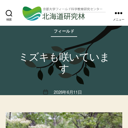
検索
メニュー
北
カ
海
フィールド
テ
道
ゴ
研
リ
究
ー
林
ミズキも咲いていま
す
2026年6月11日
投
稿
日