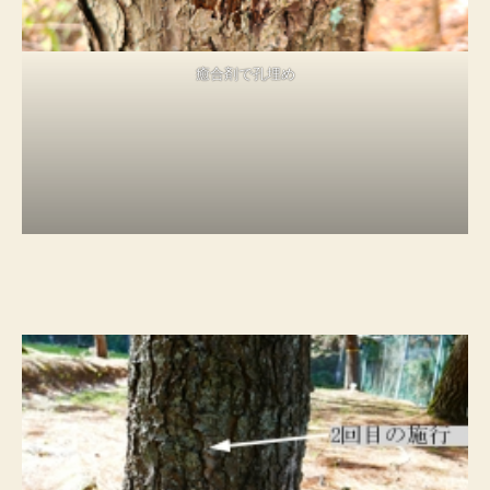
癒合剤で孔埋め