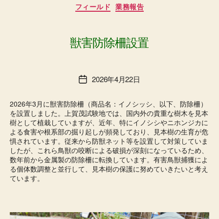
カ
フィールド
業務報告
テ
ゴ
リ
ー
獣害防除柵設置
2026年4月22日
投
稿
日
2026年3月に獣害防除柵（商品名：イノシッシ、以下、防除柵）
を設置しました。上賀茂試験地では、国内外の貴重な樹木を見本
樹として植栽していますが、近年、特にイノシシやニホンジカに
よる食害や根系部の掘り起しが頻発しており、見本樹の生育が危
惧されています。従来から防獣ネット等を設置して対策していま
したが、これら鳥獣の咬断による破損が深刻になっているため、
数年前から金属製の防除柵に転換しています。有害鳥獣捕獲によ
る個体数調整と並行して、見本樹の保護に努めていきたいと考え
ています。