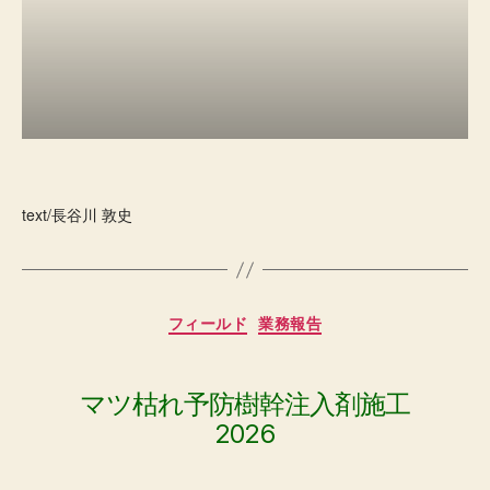
text/長谷川 敦史
カ
フィールド
業務報告
テ
ゴ
リ
ー
マツ枯れ予防樹幹注入剤施工
2026