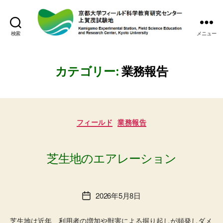
検索
メニュー
上
賀
茂
試
カテゴリー:
業務報告
験
地
カ
フィールド
業務報告
テ
ゴ
リ
ー
芝生地のエアレーション
2026年5月8日
投
稿
日
芝生地は近年、利用者の増加や獣害による掘り起しが頻発しダメ