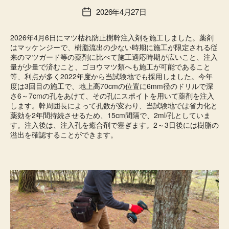
2026年4月27日
投
稿
日
2026年4月6日にマツ枯れ防止樹幹注入剤を施工しました。薬剤
はマッケンジーで、樹脂流出の少ない時期に施工が限定される従
来のマツガード等の薬剤に比べて施工適応時期が広いこと、注入
量が少量で済むこと、ゴヨウマツ類へも施工が可能であること
等、利点が多く2022年度から当試験地でも採用しました。今年
度は3回目の施工で、地上高70cmの位置に6mm径のドリルで深
さ6～7cmの孔をあけて、その孔にスポイトを用いて薬剤を注入
します。幹周囲長によって孔数が変わり、当試験地では省力化と
薬効を2年間持続させるため、15cm間隔で、2ml/孔としていま
す。注入後は、注入孔を癒合剤で塞ぎます。2～3日後には樹脂の
溢出を確認することができます。