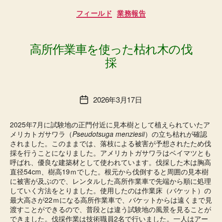
カ
フィールド
業務報告
テ
ゴ
リ
ー
高所作業車を使った枯れ木の伐
採
2026年3月17日
投
稿
日
2025年7月に試験地の正門付近に見本樹として植えられていたア
メリカトガサワラ（
Pseudotsuga menziesii
）の立ち枯れが確認
されました。このままでは、落枝による被害が予想されたため伐
採を行うことになりました。アメリカトガサワラはベイマツとも
呼ばれ、優良な建築材として使われています。伐採した木は胸高
直径54cm、樹高19ｍでした。根元から伐倒すると周囲の見本樹
に被害が及ぶので、レンタルした高所作業車で先端から順に処理
していく方法をとりました。使用したのは作業床（バケット）の
最大高さが22ｍになる高所作業車で、バケットからは遠くまで見
渡すことができるので、普段とは違う試験地の風景を見ることが
できました。伐採作業は技術職員2名で行いました。一人はアー