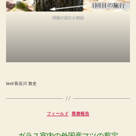
樹脂の溢出を確認
text/長谷川 敦史
カ
フィールド
業務報告
テ
ゴ
リ
ー
ガラス室内の外国産マツの剪定