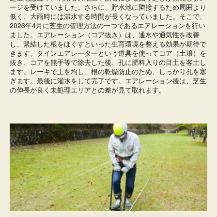
ージを受けていました。さらに、貯水池に隣接するため周囲より
低く、大雨時には滞水する時間が長くなっていました。そこで、
2026年4月に芝生の管理方法の一つであるエアレーションを行い
ました。エアレーション（コア抜き）は、通水や通気性を改善
し、緊結した根をほぐすといった生育環境を整える効果が期待で
きます。タインエアレーターという道具を使ってコア（土壌）を
抜き、コアを熊手等で除去した後、孔に肥料入りの目土を客土し
ます。レーキで土を均し、根の乾燥防止のため、しっかり孔を塞
ぎます。最後に灌水をして完了です。エアレーション後は、芝生
の伸長が良く未処理エリアとの差が見て取れます。