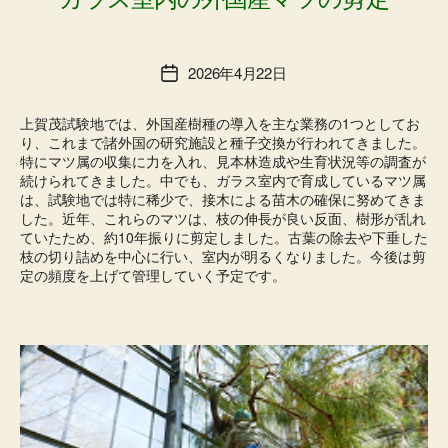
2026年4月22日
投
稿
日
上賀茂試験地では、外国産樹種の導入を主な業務の1つとしてお
り、これまで諸外国の研究施設と種子交換が行われてきました。
特にマツ属の収集に力を入れ、見本林造成や生育状況等の調査が
続けられてきました。中でも、ガラス室内で育成しているマツ属
は、試験地では特に稀少で、接木による苗木の確保に努めてきま
した。近年、これらのマツは、枝の伸長が良い反面、樹形が乱れ
ていたため、約10年振りに剪定しました。古葉の除去や下垂した
枝の切り詰めを中心に行い、室内が明るくなりました。今後は剪
定の頻度を上げて管理していく予定です。