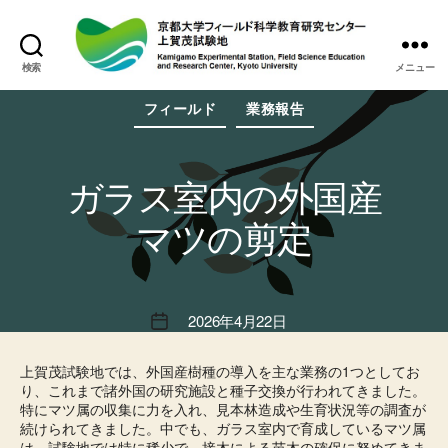
検索
メニュー
上
カ
賀
フィールド
業務報告
テ
茂
ゴ
試
リ
験
ー
地
ガラス室内の外国産
マツの剪定
2026年4月22日
投
稿
日
上賀茂試験地では、外国産樹種の導入を主な業務の1つとしてお
り、これまで諸外国の研究施設と種子交換が行われてきました。
特にマツ属の収集に力を入れ、見本林造成や生育状況等の調査が
続けられてきました。中でも、ガラス室内で育成しているマツ属
は、試験地では特に稀少で、接木による苗木の確保に努めてきま