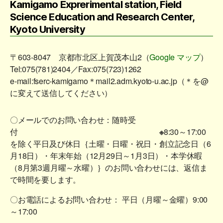
Kamigamo Exprerimental station, Field
Science Education and Research Center,
Kyoto University
〒603-8047 京都市北区上賀茂本山2（
Google マップ
）
Tel:075(781)2404／Fax:075(723)1262
e-mail:fserc-kamigamo＊mail2.adm.kyoto-u.ac.jp（＊を@
に変えて送信してください）
〇メールでのお問い合わせ：随時受
付
※
8:30～17:00
を除く平日及び休日｛土曜・日曜・祝日・創立記念日（6
月18日）・年末年始（12月29日～1月3日）・本学休暇
（8月第3週月曜～水曜）｝のお問い合わせには、返信ま
で時間を要します。
〇お電話によるお問い合わせ： 平日（月曜～金曜）9:00
～17:00