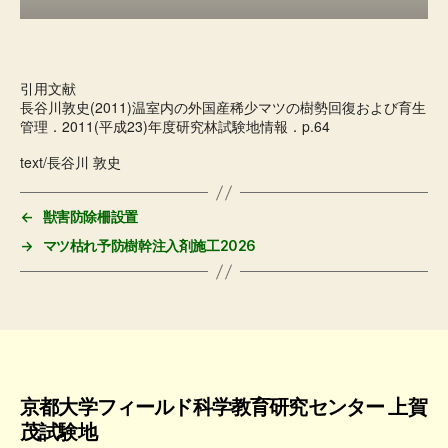
引用文献
長谷川敦史(2011)温室内の外国産稀少マツの樹勢回復および育生
管理．2011(平成23)年度研究林試験地情報．p.64
text/長谷川 敦史
←
獣害防除柵設置
→
マツ枯れ予防樹幹注入剤施工2026
京都大学フィールド科学教育研究センター 上賀
茂試験地