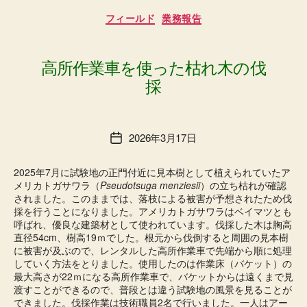
カ
フィールド
業務報告
テ
ゴ
リ
ー
高所作業車を使った枯れ木の伐
採
2026年3月17日
投
稿
日
2025年7月に試験地の正門付近に見本樹として植えられていたア
メリカトガサワラ（
Pseudotsuga menziesii
）の立ち枯れが確認
されました。このままでは、落枝による被害が予想されたため伐
採を行うことになりました。アメリカトガサワラはベイマツとも
呼ばれ、優良な建築材として使われています。伐採した木は胸高
直径54cm、樹高19ｍでした。根元から伐倒すると周囲の見本樹
に被害が及ぶので、レンタルした高所作業車で先端から順に処理
していく方法をとりました。使用したのは作業床（バケット）の
最大高さが22ｍになる高所作業車で、バケットからは遠くまで見
渡すことができるので、普段とは違う試験地の風景を見ることが
できました。伐採作業は技術職員2名で行いました。一人はアー