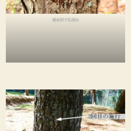
癒合剤で孔埋め