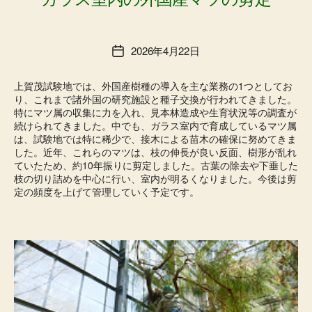
2026年4月22日
投
稿
日
上賀茂試験地では、外国産樹種の導入を主な業務の1つとしてお
り、これまで諸外国の研究施設と種子交換が行われてきました。
特にマツ属の収集に力を入れ、見本林造成や生育状況等の調査が
続けられてきました。中でも、ガラス室内で育成しているマツ属
は、試験地では特に稀少で、接木による苗木の確保に努めてきま
した。近年、これらのマツは、枝の伸長が良い反面、樹形が乱れ
ていたため、約10年振りに剪定しました。古葉の除去や下垂した
枝の切り詰めを中心に行い、室内が明るくなりました。今後は剪
定の頻度を上げて管理していく予定です。