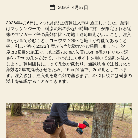
2026年4月27日
投
稿
日
2026年4月6日にマツ枯れ防止樹幹注入剤を施工しました。薬剤
はマッケンジーで、樹脂流出の少ない時期に施工が限定される従
来のマツガード等の薬剤に比べて施工適応時期が広いこと、注入
量が少量で済むこと、ゴヨウマツ類へも施工が可能であること
等、利点が多く2022年度から当試験地でも採用しました。今年
度は3回目の施工で、地上高70cmの位置に6mm径のドリルで深
さ6～7cmの孔をあけて、その孔にスポイトを用いて薬剤を注入
します。幹周囲長によって孔数が変わり、当試験地では省力化と
薬効を2年間持続させるため、15cm間隔で、2ml/孔としていま
す。注入後は、注入孔を癒合剤で塞ぎます。2～3日後には樹脂の
溢出を確認することができます。