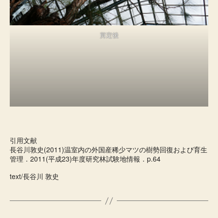
剪定後
引用文献
長谷川敦史(2011)温室内の外国産稀少マツの樹勢回復および育生
管理．2011(平成23)年度研究林試験地情報．p.64
text/長谷川 敦史