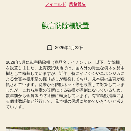
カ
フィールド
業務報告
テ
ゴ
リ
ー
獣害防除柵設置
2026年4月22日
投
稿
日
2026年3月に獣害防除柵（商品名：イノシッシ、以下、防除柵）
を設置しました。上賀茂試験地では、国内外の貴重な樹木を見本
樹として植栽していますが、近年、特にイノシシやニホンジカに
よる食害や根系部の掘り起しが頻発しており、見本樹の生育が危
惧されています。従来から防獣ネット等を設置して対策していま
したが、これら鳥獣の咬断による破損が深刻になっているため、
数年前から金属製の防除柵に転換しています。有害鳥獣捕獲によ
る個体数調整と並行して、見本樹の保護に努めていきたいと考え
ています。