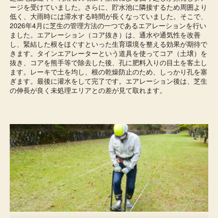
ージを受けていました。さらに、貯水池に隣接するため周囲より
低く、大雨時には滞水する時間が長くなっていました。そこで、
2026年4月に芝生の管理方法の一つであるエアレーションを行い
ました。エアレーション（コア抜き）は、通水や通気性を改善
し、緊結した根をほぐすといった生育環境を整える効果が期待で
きます。タインエアレーターという道具を使ってコア（土壌）を
抜き、コアを熊手等で除去した後、孔に肥料入りの目土を客土し
ます。レーキで土を均し、根の乾燥防止のため、しっかり孔を塞
ぎます。最後に灌水をして完了です。エアレーション後は、芝生
の伸長が良く未処理エリアとの差が見て取れます。