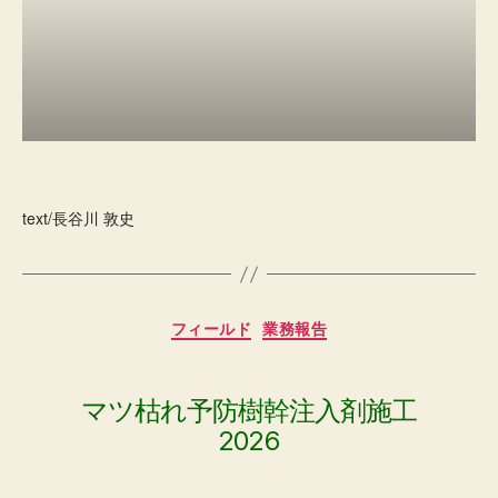
text/長谷川 敦史
カ
フィールド
業務報告
テ
ゴ
リ
ー
マツ枯れ予防樹幹注入剤施工
2026