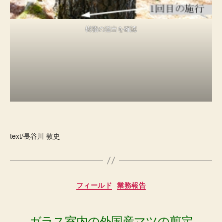
樹脂の溢出を確認
text/長谷川 敦史
カ
フィールド
業務報告
テ
ゴ
リ
ー
ガラス室内の外国産マツの剪定