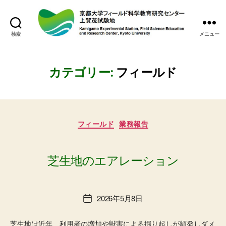
検索
メニュー
上
賀
茂
試
カテゴリー:
フィールド
験
地
カ
フィールド
業務報告
テ
ゴ
リ
ー
芝生地のエアレーション
2026年5月8日
投
稿
日
芝生地は近年、利用者の増加や獣害による掘り起しが頻発しダメ