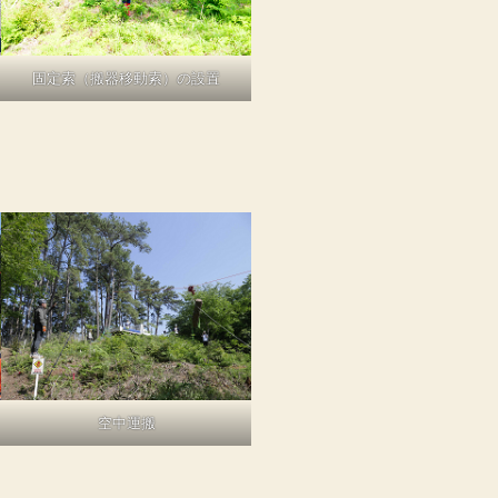
固定索（搬器移動索）の設置
空中運搬