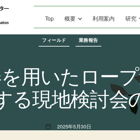
Top
概要
利用案内
研究
カ
テ
フィールド
業務報告
ゴ
リ
ー
器を用いたロープ
する現地検討会
2025年5月30日
投
稿