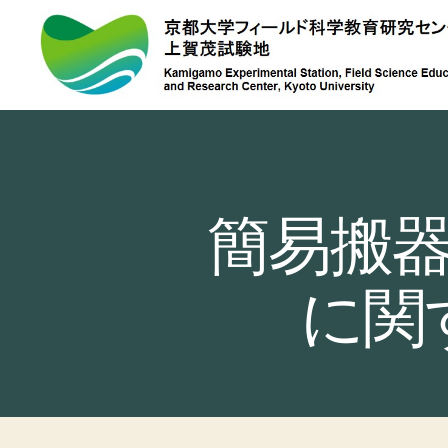
上
賀
茂
試
験
地
簡易搬
に関