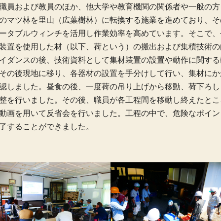
日
職員および教員のほか、他大学や教育機関の関係者や一般の方
のマツ林を里山（広葉樹林）に転換する施業を進めており、そ
ータブルウィンチを活用し作業効率を高めています。そこで、
装置を使用した材（以下、荷という）の搬出および集積技術の
イダンスの後、技術資料として集材装置の設置や動作に関する
その後現地に移り、各器材の設置を手分けして行い、集材にか
認しました。昼食の後、一度荷の吊り上げから移動、荷下ろし
整を行いました。その後、職員が各工程間を移動し終えたとこ
動画を用いて反省会を行いました。工程の中で、危険なポイン
了することができました。