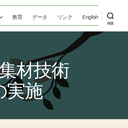
教育
データ
リンク
English
検索
集材技術
の実施