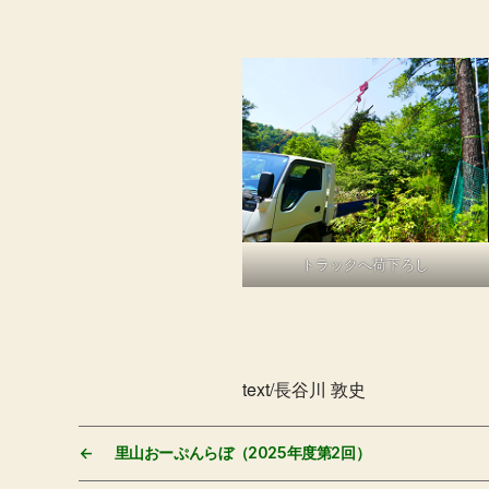
トラックへ荷下ろし
text/長谷川 敦史
←
里山おーぷんらぼ（2025年度第2回）