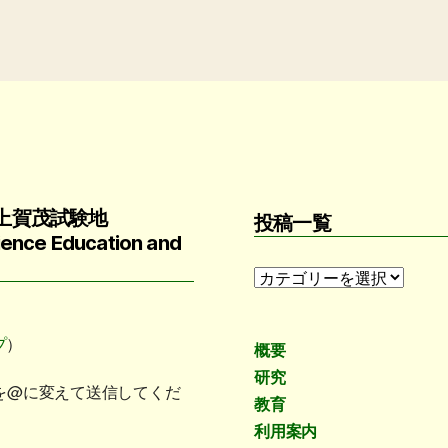
上賀茂試験地
投稿一覧
cience Education and
投
稿
一
プ
）
覧
概要
研究
.ac.jp（＊を@に変えて送信してくだ
教育
利用案内