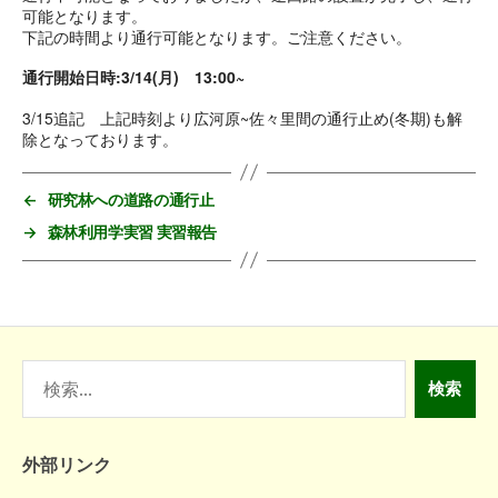
日
可能となります。
下記の時間より通行可能となります。ご注意ください。
通行開始日時:3/14(月) 13:00~
3/15追記 上記時刻より広河原~佐々里間の通行止め(冬期)も解
除となっております。
←
研究林への道路の通行止
→
森林利用学実習 実習報告
検
索
対
象:
外部リンク