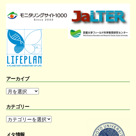
アーカイブ
ア
ー
カ
カテゴリー
イ
ブ
カ
テ
ゴ
メタ情報