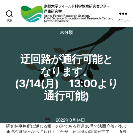
検索
メニュー
芦
カ
生
未分類
テ
研
ゴ
究
リ
林
ー
迂回路が通行可能と
なります。
(3/14(月) 13:00より
通行可能)
2022年3月14日
投
研究林事務所に通じる唯一の道である府道38号で法面崩落があり
稿
通行不可能となっておりましたが、迂回路の設置が完了し、通行